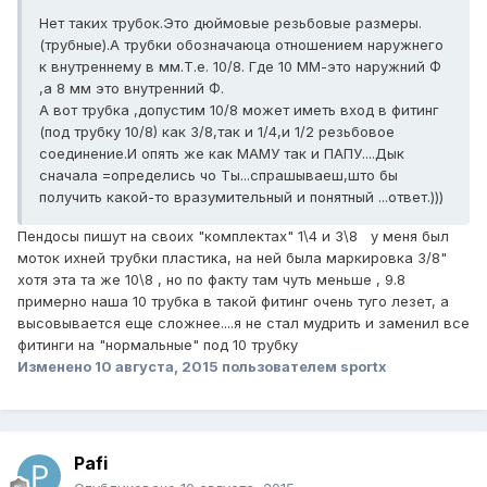
Нет таких трубок.Это дюймовые резьбовые размеры.
(трубные).А трубки обозначаюца отношением наружнего
к внутреннему в мм.Т.е. 10/8. Где 10 ММ-это наружний Ф
,а 8 мм это внутренний Ф.
А вот трубка ,допустим 10/8 может иметь вход в фитинг
(под трубку 10/8) как 3/8,так и 1/4,и 1/2 резьбовое
соединение.И опять же как МАМУ так и ПАПУ....Дык
сначала =определись чо Ты...спрашываеш,што бы
получить какой-то вразумительный и понятный ...ответ.)))
Пендосы пишут на своих "комплектах" 1\4 и 3\8 у меня был
моток ихней трубки пластика, на ней была маркировка 3/8"
хотя эта та же 10\8 , но по факту там чуть меньше , 9.8
примерно наша 10 трубка в такой фитинг очень туго лезет, а
высовывается еще сложнее....я не стал мудрить и заменил все
фитинги на "нормальные" под 10 трубку
Изменено
10 августа, 2015
пользователем sportx
Pafi