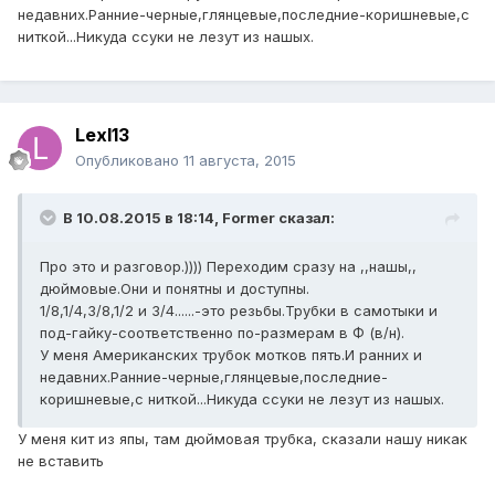
недавних.Ранние-черные,глянцевые,последние-коришневые,с
ниткой...Никуда ссуки не лезут из нашых.
Lexl13
Опубликовано
11 августа, 2015
В 10.08.2015 в 18:14, Former сказал:
Про это и разговор.)))) Переходим сразу на ,,нашы,,
дюймовые.Они и понятны и доступны.
1/8,1/4,3/8,1/2 и 3/4......-это резьбы.Трубки в самотыки и
под-гайку-соответственно по-размерам в Ф (в/н).
У меня Американских трубок мотков пять.И ранних и
недавних.Ранние-черные,глянцевые,последние-
коришневые,с ниткой...Никуда ссуки не лезут из нашых.
У меня кит из япы, там дюймовая трубка, сказали нашу никак
не вставить