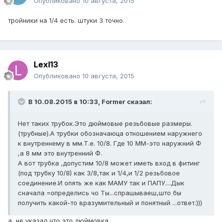
Опубликовано
10 августа, 2015
тройники на 1/4 есть. штуки 3 точно.
Lexl13
Опубликовано
10 августа, 2015
В 10.08.2015 в 10:33, Former сказал:
Нет таких трубок.Это дюймовые резьбовые размеры.
(трубные).А трубки обозначаюца отношением наружнего
к внутреннему в мм.Т.е. 10/8. Где 10 ММ-это наружний Ф
,а 8 мм это внутренний Ф.
А вот трубка ,допустим 10/8 может иметь вход в фитинг
(под трубку 10/8) как 3/8,так и 1/4,и 1/2 резьбовое
соединение.И опять же как МАМУ так и ПАПУ....Дык
сначала =определись чо Ты...спрашываеш,што бы
получить какой-то вразумительный и понятный ...ответ.)))
а, не указал что это дюймовка