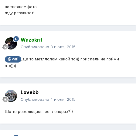
последнее фото:
жду результат!
Wazokrit
Опубликовано
3 июля, 2015
,Да то метллолом какой то))) прислали не пойми
@Pafi
что))))
Lovebb
Опубликовано
4 июля, 2015
Шо то революционное в опорах?))