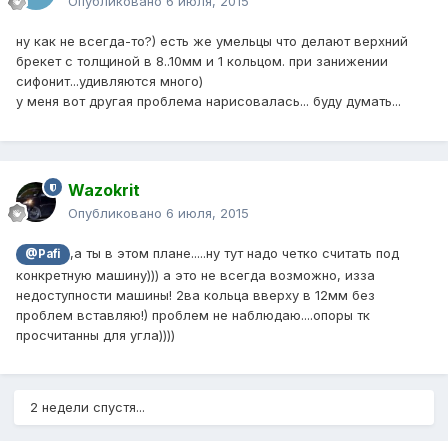
Опубликовано
6 июля, 2015
ну как не всегда-то?) есть же умельцы что делают верхний
брекет с толщиной в 8..10мм и 1 кольцом. при занижении
сифонит...удивляются много)
у меня вот другая проблема нарисовалась... буду думать...
Wazokrit
Опубликовано
6 июля, 2015
,а ты в этом плане.....ну тут надо четко считать под
@Pafi
конкретную машину))) а это не всегда возможно, изза
недоступности машины! 2ва кольца вверху в 12мм без
проблем вставляю!) проблем не наблюдаю....опоры тк
просчитанны для угла))))
2 недели спустя...