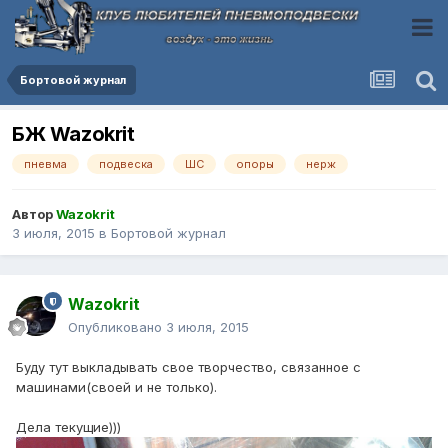
Бортовой журнал
БЖ Wazokrit
пневма
подвеска
ШС
опоры
нерж
Автор
Wazokrit
3 июля, 2015
в
Бортовой журнал
Wazokrit
Опубликовано
3 июля, 2015
Буду тут выкладывать свое творчество, связанное с
машинами(своей и не только).
Дела текущие)))