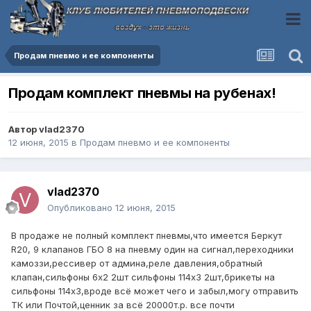
Продам пневмо и ее компоненты
Продам комплект пневмы на рубенах!
Автор
vlad2370
12 июня, 2015
в
Продам пневмо и ее компоненты
vlad2370
Опубликовано
12 июня, 2015
В продаже не полный комплект пневмы,что имеется Беркут
R20, 9 клапанов ГБО 8 на пневму один на сигнал,переходники
камоззи,рессивер от админа,реле давления,обратный
клапан,сильфоны 6х2 2шт сильфоны 114х3 2шт,брикеты на
сильфоны 114х3,вроде всё может чего и забыл,могу отправить
ТК или Почтой,ценник за всё 20000т.р. все почти