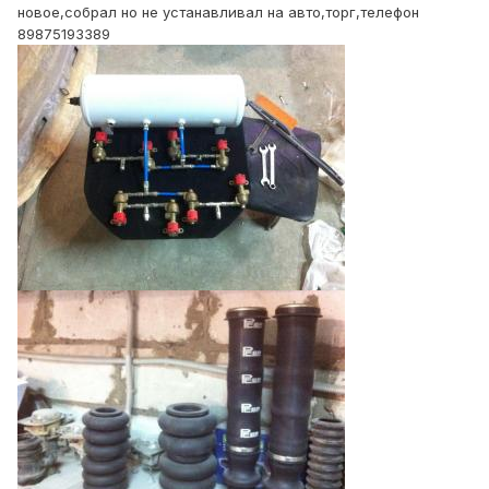
новое,собрал но не устанавливал на авто,торг,телефон
89875193389