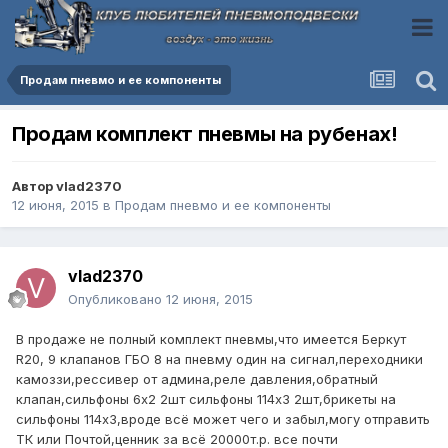
Продам пневмо и ее компоненты
Продам комплект пневмы на рубенах!
Автор
vlad2370
12 июня, 2015
в
Продам пневмо и ее компоненты
vlad2370
Опубликовано
12 июня, 2015
В продаже не полный комплект пневмы,что имеется Беркут
R20, 9 клапанов ГБО 8 на пневму один на сигнал,переходники
камоззи,рессивер от админа,реле давления,обратный
клапан,сильфоны 6х2 2шт сильфоны 114х3 2шт,брикеты на
сильфоны 114х3,вроде всё может чего и забыл,могу отправить
ТК или Почтой,ценник за всё 20000т.р. все почти