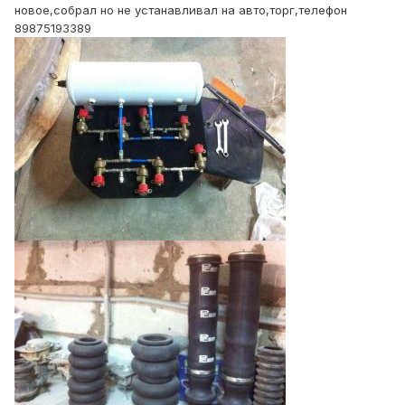
новое,собрал но не устанавливал на авто,торг,телефон
89875193389