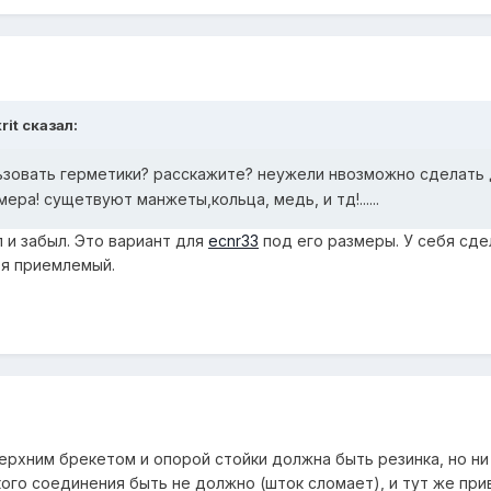
rit сказал:
льзовать герметики? расскажите? неужели нвозможно сделать
мера! сущетвуют манжеты,кольца, медь, и тд!......
л и забыл. Это вариант для
ecnr33
под его размеры. У себя сде
бя приемлемый.
верхним брекетом и опорой стойки должна быть резинка, но ни
кого соединения быть не должно (шток сломает), и тут же при