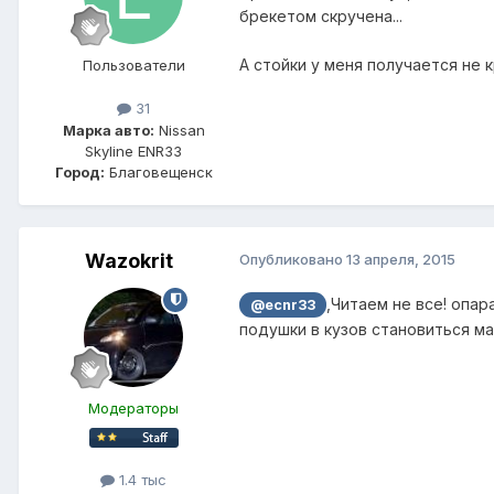
брекетом скручена...
А стойки у меня получается не к
Пользователи
31
Марка авто:
Nissan
Skyline ENR33
Город:
Благовещенск
Wazokrit
Опубликовано
13 апреля, 2015
,Читаем не все! опа
@ecnr33
подушки в кузов становиться ма
Модераторы
1.4 тыс