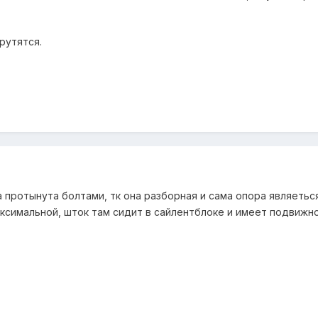
рутятся.
ра протынута болтами, тк она разборная и сама опора являеть
ксимальной, шток там сидит в сайлентблоке и имеет подвижно