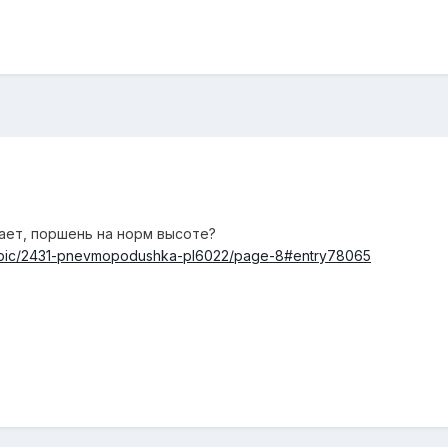
ает, поршень на норм высоте?
topic/2431-pnevmopodushka-pl6022/page-8#entry78065