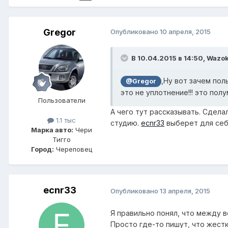
Gregor
Опубликовано
10 апреля, 2015
В 10.04.2015 в 14:50, Wazok
,Ну вот зачем по
@Gregor
это не уплотнение!!! это полу
Пользователи
А чего тут рассказывать. Сдела
1.1 тыс
студию.
ecnr33
выберет для се
Марка авто:
Чери
Тигго
Город:
Череповец
ecnr33
Опубликовано
13 апреля, 2015
Я правильно понял, что между 
Просто где-то пишут, что жест