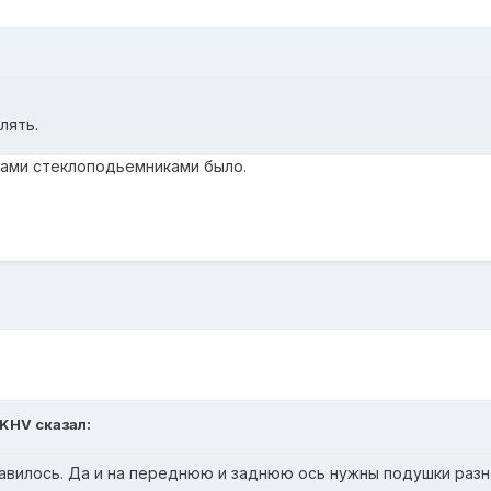
лять.
пками стеклоподьемниками было.
aKHV сказал:
равилось. Да и на переднюю и заднюю ось нужны подушки разн