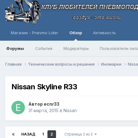
Магазин - Pnevmo Lider
Обзор
Активность
Форумы
События
Модераторы
Пользователи онл
Главная
Технические вопросы и решения
Иномарки
Niss
Nissan Skyline R33
Автор
ecnr33
31 марта, 2015
в
Nissan
НАЗАД
1
2
Страница 2 из 2