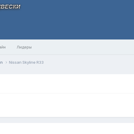
айн
Лидеры
an
Nissan Skyline R33