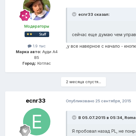
ecnr33 сказал:
Модераторы
сейчас еще думаю чем управ
,у все наверное с начало - кно
1.9 тыс
Марка авто:
Ауди А4
В5
Город:
Котлас
2 месяца спустя...
ecnr33
Опубликовано
25 сентября, 2015
В 05.07.2015 в 05:34, Rom
Я пробовал назад PL, не пон