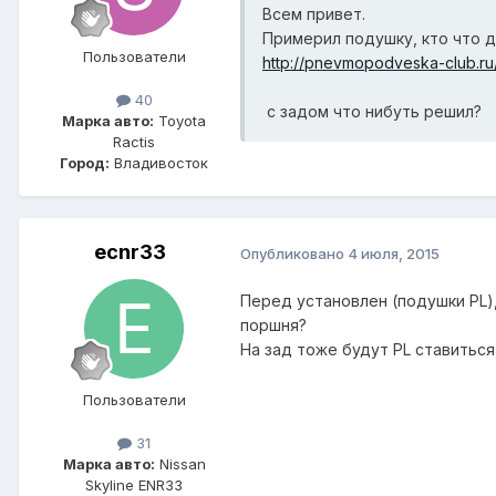
Всем привет.
Примерил подушку, кто что 
Пользователи
http://pnevmopodveska-club.r
40
с задом что нибуть решил?
Марка авто:
Toyota
Ractis
Город:
Владивосток
ecnr33
Опубликовано
4 июля, 2015
Перед установлен (подушки PL)
поршня?
На зад тоже будут PL ставиться
Пользователи
31
Марка авто:
Nissan
Skyline ENR33