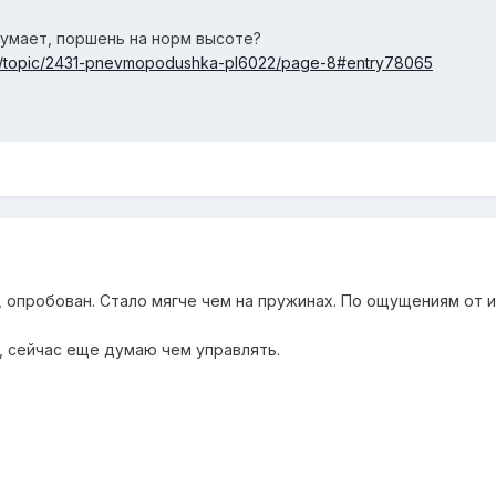
думает, поршень на норм высоте?
u/topic/2431-pnevmopodushka-pl6022/page-8#entry78065
, опробован. Стало мягче чем на пружинах. По ощущениям от 
, сейчас еще думаю чем управлять.