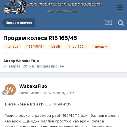
Продам прочее
Продам колёса R15 165/45
колёса
165/45/15
pirelli
ijitsu 2024
продам
Автор
WabakaFluo
24 марта, 2015
в
Продам прочее
WabakaFluo
Опубликовано
24 марта, 2015
Диски новые Ijitsu r15 6.5j 4*98 et35
Резина редкого размера pirelli 165/45/15 один баллон варен с
камерой. Ещё один баллон просто с камерой. Колёса
отбалансированы. В придачу подарю 16 новых болтов для