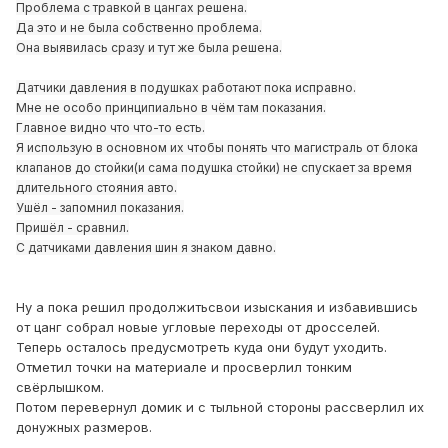
Проблема с травкой в цангах решена.
Да это и не была собственно проблема.
Она выявилась сразу и тут же была решена.
Датчики давления в подушках работают пока исправно.
Мне не особо принципиально в чём там показания.
Главное видно что что-то есть.
Я использую в основном их чтобы понять что магистраль от блока
клапанов до стойки(и сама подушка стойки) не спускает за время
длительного стояния авто.
Ушёл - запомнил показания.
Пришёл - сравнил.
С датчиками давления шин я знаком давно.
Ну а пока решил продолжитьсвои изыскания и избавившись
от цанг собрал новые угловые переходы от дросселей.
Теперь осталось предусмотреть куда они будут уходить.
Отметил точки на материале и просверлил тонким
свёрлышком.
Потом перевернул домик и с тыльной стороны рассверлил их
донужных размеров.