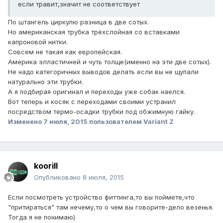
если травит,значит не соответствует
По штангель циркулю разница в две сотых.
Но американская трубка трёхслойная со вставками
капроновой нитки.
Совсем не такая как европейская.
Америка элластичней и чуть толще(именно на эти две сотых).
Не надо категоричных выводов делать если вы не щупали
натурально эти трубки.
А я подбирая оригинал и переходы уже собак наелся.
Вот теперь и косяк с переходами своими устранил
посредством термо-осадки трубки под обжимную гайку.
Изменено
7 июля, 2015
пользователем Variant Z
koorill
Опубликовано
8 июля, 2015
Если посмотреть устройство фиттинга,то вы поймете,что
"притираться" там нечему,то о чем вы говорите-дело везенья.
Тогда я не понимаю)