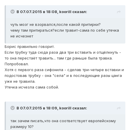
В 07.07.2015 в 18:08, koorill сказал:
чуть мозг не взорвался,после какой притирки?
чему там притираться?если травит-сама по себе утечка
не исчезнет
Борис правильно говорит.
Если трубку туда сюда раза два три вставить и отщёлкнуть -
то она перестаёт травить... там где раньше была травка.
Попробовал.
Хотя с первого раза сифонила - сделав три-четыре вставки и
подостовав трубку - она "села" и в последующие разы цанга
уже не травила.
Утечка исчезла сама собой.
В 07.07.2015 в 18:09, koorill сказал:
так зачем писать,что она соответствует европейскому
размеру 10?