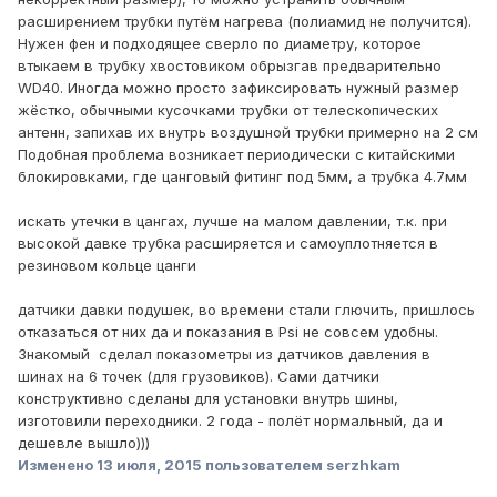
расширением трубки путём нагрева (полиамид не получится).
Нужен фен и подходящее сверло по диаметру, которое
втыкаем в трубку хвостовиком обрызгав предварительно
WD40. Иногда можно просто зафиксировать нужный размер
жёстко, обычными кусочками трубки от телескопических
антенн, запихав их внутрь воздушной трубки примерно на 2 см
Подобная проблема возникает периодически с китайскими
блокировками, где цанговый фитинг под 5мм, а трубка 4.7мм
искать утечки в цангах, лучше на малом давлении, т.к. при
высокой давке трубка расширяется и самоуплотняется в
резиновом кольце цанги
датчики давки подушек, во времени стали глючить, пришлось
отказаться от них да и показания в Psi не совсем удобны.
Знакомый сделал показометры из датчиков давления в
шинах на 6 точек (для грузовиков). Сами датчики
конструктивно сделаны для установки внутрь шины,
изготовили переходники. 2 года - полёт нормальный, да и
дешевле вышло)))
Изменено
13 июля, 2015
пользователем serzhkam