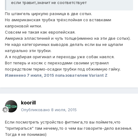
если травит,значит не соответствует
По штангель циркулю разница в две сотых.
Но американская трубка трёхслойная со вставками
капроновой нитки.
Совсем не такая как европейская.
Америка элластичней и чуть толще(именно на эти две сотых).
Не надо категоричных выводов делать если вы не щупали
натурально эти трубки.
А я подбирая оригинал и переходы уже собак наелся.
Вот теперь и косяк с переходами своими устранил
посредством термо-осадки трубки под обжимную гайку.
Изменено
7 июля, 2015
пользователем Variant Z
koorill
Опубликовано
8 июля, 2015
Если посмотреть устройство фиттинга,то вы поймете,что
"притираться" там нечему,то о чем вы говорите-дело везенья.
Тогда я не понимаю)