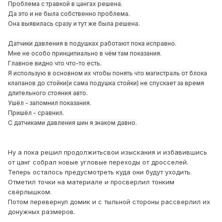
Проблема с травкой в цангах решена.
Да это и не была собственно проблема.
Она выявилась сразу и тут же была решена.
Датчики давления в подушках работают пока исправно.
Мне не особо принципиально в чём там показания.
Главное видно что что-то есть.
Я использую в основном их чтобы понять что магистраль от блока
клапанов до стойки(и сама подушка стойки) не спускает за время
длительного стояния авто.
Ушёл - запомнил показания.
Пришёл - сравнил.
С датчиками давления шин я знаком давно.
Ну а пока решил продолжитьсвои изыскания и избавившись
от цанг собрал новые угловые переходы от дросселей.
Теперь осталось предусмотреть куда они будут уходить.
Отметил точки на материале и просверлил тонким
свёрлышком.
Потом перевернул домик и с тыльной стороны рассверлил их
донужных размеров.