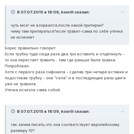
В 07.07.2015 в 18:08, koorill сказал:
чуть мозг не взорвался,после какой притирки?
чему там притираться?если травит-сама по себе утечка
не исчезнет
Борис правильно говорит.
Если трубку туда сюда раза два три вставить и отщёлкнуть -
то она перестаёт травить... там где раньше была травка.
Попробовал.
Хотя с первого раза сифонила - сделав три-четыре вставки и
подостовав трубку - она "села" и в последующие разы цанга
уже не травила.
Утечка исчезла сама собой.
В 07.07.2015 в 18:09, koorill сказал:
так зачем писать,что она соответствует европейскому
размеру 10?