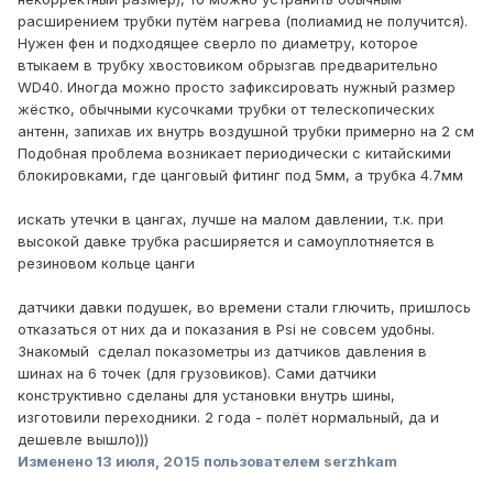
расширением трубки путём нагрева (полиамид не получится).
Нужен фен и подходящее сверло по диаметру, которое
втыкаем в трубку хвостовиком обрызгав предварительно
WD40. Иногда можно просто зафиксировать нужный размер
жёстко, обычными кусочками трубки от телескопических
антенн, запихав их внутрь воздушной трубки примерно на 2 см
Подобная проблема возникает периодически с китайскими
блокировками, где цанговый фитинг под 5мм, а трубка 4.7мм
искать утечки в цангах, лучше на малом давлении, т.к. при
высокой давке трубка расширяется и самоуплотняется в
резиновом кольце цанги
датчики давки подушек, во времени стали глючить, пришлось
отказаться от них да и показания в Psi не совсем удобны.
Знакомый сделал показометры из датчиков давления в
шинах на 6 точек (для грузовиков). Сами датчики
конструктивно сделаны для установки внутрь шины,
изготовили переходники. 2 года - полёт нормальный, да и
дешевле вышло)))
Изменено
13 июля, 2015
пользователем serzhkam