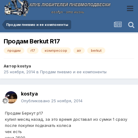
Продам пневмо и ее компоненты
Продам Berkut R17
продам
r17
компрессор
air
berkut
Автор
kostya
25 ноября, 2014
в
Продам пневмо и ее компоненты
kostya
Опубликовано
25 ноября, 2014
Продам Беркут р17
купил месяц назад, за это время доставал из сумки 1 сразу
после покупки подкачать колеса
чек есть
цена 2500