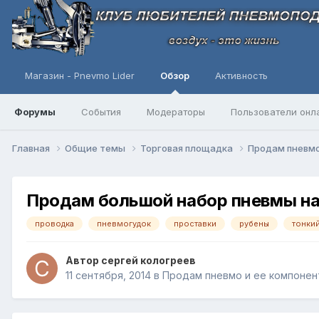
Магазин - Pnevmo Lider
Обзор
Активность
Форумы
События
Модераторы
Пользователи онл
Главная
Общие темы
Торговая площадка
Продам пневмо
Продам большой набор пневмы на
проводка
пневмогудок
проставки
рубены
тонки
Автор
сергей кологреев
11 сентября, 2014
в
Продам пневмо и ее компонен