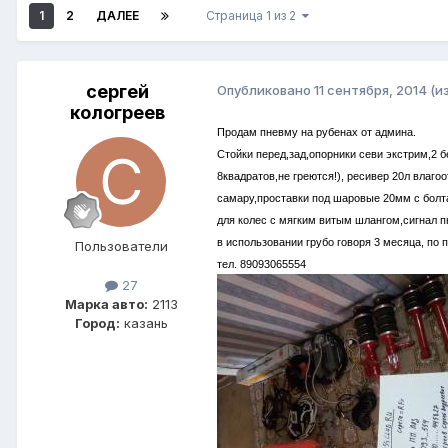
1
2
ДАЛЕЕ
Страница 1 из 2
сергей
Опубликовано
11 сентября, 2014
(и
кологреев
Продам пневму на рубенах от админа.
Стойки перед,зад,опорники севи экстрим,2 
8квадратов,не греются!), ресивер 20л влаго
самару,проставки под шаровые 20мм с болта
для колес с мягким витым шлангом,сигнал пн
в использовании грубо говоря 3 месяца, по 
Пользователи
тел. 89093065554
27
Марка авто:
2113
Город:
казань