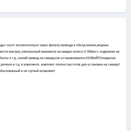
здух сосет исключительно через фильтр,провода в обход кнопки,медные
скается внутри),электронный манометр на каждое колесо 0-300psi с подиумом на
олты и т.д.,тонкий привод на самару(не устанавливался,НОВЫЙ!!!)подкачка
релюхи и т.д. в комплекте. комплект полностью готов для установки на самару!
 обоснованный и не глупый возможен!