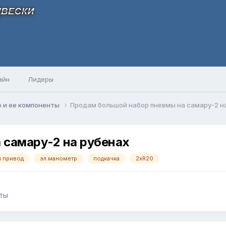
айн
Лидеры
 и ее компоненты
Продам большой набор пневмы на самару-2 н
 самару-2 на рубенах
й привод
эл.манометр
подкачка
2хR20
ты