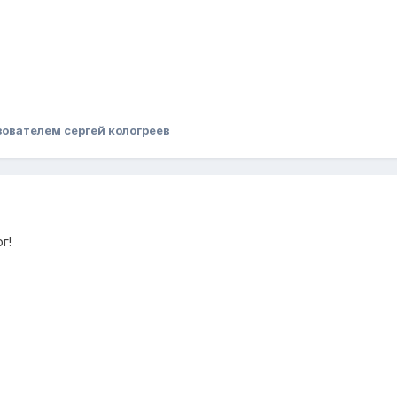
ователем сергей кологреев
г!