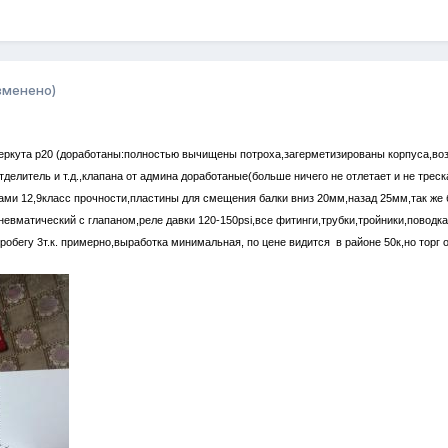
зменено)
беркута р20 (доработаны:полностью вычищены потроха,загерметизированы корпуса,во
отделитель и т.д.,клапана от админа доработаные(больше ничего не отлетает и не тре
ми 12,9класс прочности,пластины для смещения балки вниз 20мм,назад 25мм,так же б
евматический с глапаном,реле давки 120-150psi,все фитинги,трубки,тройники,поводка,
пробегу 3т.к. примерно,выработка минимальная, по цене видится в районе 50к,но торг