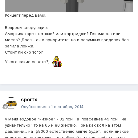
Концепт перед вами.
Вопросы следующие:
Амортизаторы штатные? или картриджи? Газомасло или
масло? Дроп - он в приоритете, но в разумных приделах без
запила лонжа.
Стоит ли оно того?
У кого какие советы?)
sportx
Опубликовано
1 сентября, 2014
у меня ездовое "низкое" - 32 пси... а повседнев 45 пси... не
удивительно что на 65 и 80 жестко.... она как кол на этом
давлении... на ф9000 естественно мягче будет... если низкое
положение не критично , то собирай на сток стойках... и не