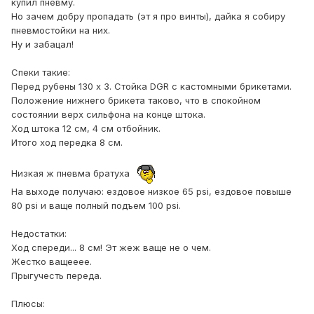
купил пневму.
Но зачем добру пропадать (эт я про винты), дайка я собиру
пневмостойки на них.
Ну и забацал!
Спеки такие:
Перед рубены 130 х 3. Стойка DGR с кастомными брикетами.
Положение нижнего брикета таково, что в спокойном
состоянии верх сильфона на конце штока.
Ход штока 12 см, 4 см отбойник.
Итого ход передка 8 см.
Низкая ж пневма братуха
На выходе получаю: ездовое низкое 65 psi, ездовое повыше
80 psi и ваще полный подъем 100 psi.
Недостатки:
Ход спереди... 8 см! Эт жеж ваще не о чем.
Жестко ващееее.
Прыгучесть переда.
Плюсы: