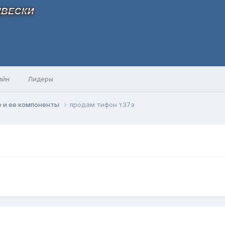
айн
Лидеры
 и ее компоненты
продам тифон т37э