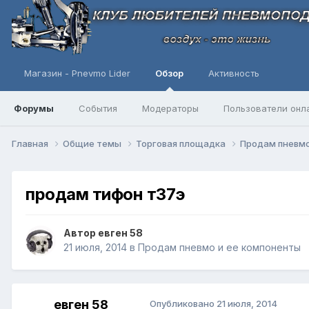
Магазин - Pnevmo Lider
Обзор
Активность
Форумы
События
Модераторы
Пользователи онл
Главная
Общие темы
Торговая площадка
Продам пневмо
продам тифон т37э
Автор
евген 58
21 июля, 2014
в
Продам пневмо и ее компоненты
евген 58
Опубликовано
21 июля, 2014