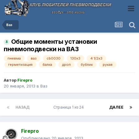
Ваз
Общие моменты установки
пневмоподвески на ВАЗ
пневма
ваз
cb0030
130х3
4 1/2х3
герметизация
балка
дроп
бублик
рукав
Автор
Firepro
20 января, 2013
в
Ваз
НАЗАД
Страница 1 из 24
ДАЛЕЕ
Firepro
Опубликовано
20 января, 2013