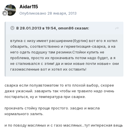
Aidar115
Опубликовано
28 января, 2013
В 28.01.2013 в 19:54, omon86 сказал:
втулка с низу имеет расширение(буртик) вот его я хотел
обварить, соответственно и герметизация-сварка, а на
него одеть подушку там резинки.Стойки купить не
проблема, просто их прокачивать потом надо будет, а я
не сталкивался с этим! да и мои новые почти новые+ они
газомасленные вот и хотел их оставить!
сварка если полуавтоматом то ето плохой выбор, скорее
даже ужасный. заварить так чтобы не травило надо очень
постараться, ну и температура при сварке.
прокачать стойку проще простого. заодно и масла
нормального залить.
и по поводу масляных и с газо масляных...тут интересная вещь