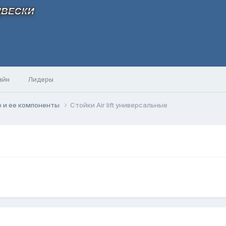
айн
Лидеры
 и ее компоненты
Стойки Air lift универсальные