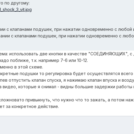
о по другому:
l_shock_3_vit.jpg
ии с клапанами подушек, при нажатии одновременно с любой из 
ании с клапанами подушек, при нажатии одновременно с любой и
ема: использовать две кнопки в качестве "СОЕДИНЯЮЩИХ", с д
адо поближе, т.к. например 7-6 или 10-12.
менно в этой схеме.
нкретные подушки то регулировка будет осуществлятся всего д
успев отпустить клапан спуска, я нажимаю клапан впуска и во
а видео, которые я снимал - видны большие задержки работы в
 сложновато привыкнуть, что нужно что то зажать, а потом наж
ет за конкретное действие.