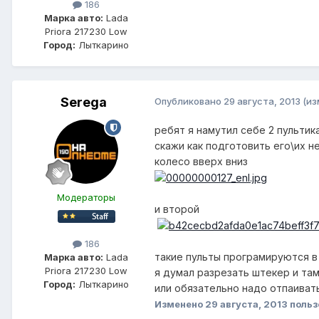
186
Марка авто:
Lada
Priora 217230 Low
Город:
Лыткарино
Serega
Опубликовано
29 августа, 2013
(из
ребят я намутил себе 2 пультик
скажи как подготовить его\их н
колесо вверх вниз
Модераторы
и второй
186
такие пульты програмируются в 
Марка авто:
Lada
Priora 217230 Low
я думал разрезать штекер и та
Город:
Лыткарино
или обязательно надо отпаиват
Изменено
29 августа, 2013
польз