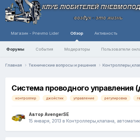
Магазин - Pnevmo Lider
Обзор
Активность
Форумы
События
Модераторы
Пользователи онл
Главная
Технические вопросы и решения
Контроллеры,клап
Система проводного управления 
контроллер
джойстик
управление
регулировка
г
Автор
AvengerSE
15 января, 2013
в
Контроллеры,клапана, автоматик