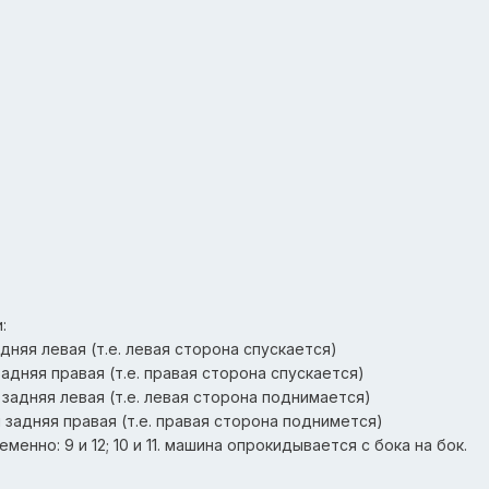
:
адняя левая (т.е. левая сторона спускается)
задняя правая (т.е. правая сторона спускается)
 задняя левая (т.е. левая сторона поднимается)
 задняя правая (т.е. правая сторона поднимется)
енно: 9 и 12; 10 и 11. машина опрокидывается с бока на бок.