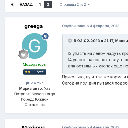
НАЗАД
1
2
Страница 2 из 2
greega
Опубликовано
4 февраля, 2013
В 03.02.2013 в 21:17, Макс
13 упасть на лево+ надуть пр
14 упасть на право+ надуть л
Модераторы
для остальных кнопок еще н
Прикольно, ну и так-же корма и 
2.4 тыс
Сегодня пол дня пытался подобн
Марка авто:
Уаз
Патриот, Nissan Largo
Город:
Южно-
Сахалинск
Maximus
Опубликовано
4 февраля, 2013