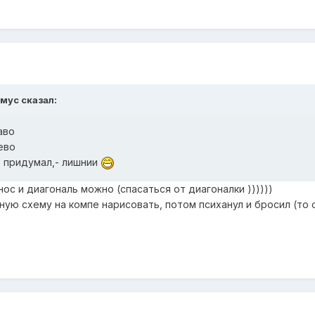
имус сказал:
аво
ево
е придумал,- лишнии
нос и диагональ можно (спасаться от диагоналки ))))))
ую схему на компе нарисовать, потом психанул и бросил (то од