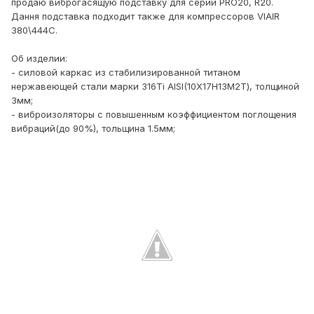
продаю виброгасящую подставку для серий PRO20, R20.
Дання подставка подходит также для компрессоров VIAIR
380\444C.
Об изделии:
- силовой каркас из стабилизированной титаном
нержавеющей стали марки 316Ti AISI(10Х17Н13М2Т), толщиной
3мм;
- виброизоляторы с повышенным коэффициентом поглощения
вибраций(до 90%), тольщина 1.5мм;