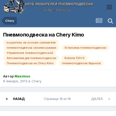
Chery
Пневмоподвеска на Chery Kimo
осушитель на основе силикагеля
пневмоподвеска своими руками
Установка пневмоподвески
Управление пневмоподвеской
Автоматика для пневмоподвески
Rubena 130x3
Пневмоподвеска на Chery Kimo
пневмоподвеска Харьков
Автор
Maximus
8 января, 2013
в
Chery
НАЗАД
Страница 18 из 18
ДАЛЕЕ