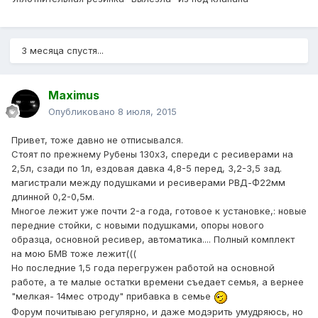
3 месяца спустя...
Maximus
Опубликовано
8 июля, 2015
Привет, тоже давно не отписывался.
Стоят по прежнему Рубены 130х3, спереди с ресиверами на
2,5л, сзади по 1л, ездовая давка 4,8-5 перед, 3,2-3,5 зад.
магистрали между подушками и ресиверами РВД-Ф22мм
длинной 0,2-0,5м.
Многое лежит уже почти 2-а года, готовое к установке,: новые
передние стойки, с новыми подушками, опоры нового
образца, основной ресивер, автоматика.... Полный комплект
на мою БМВ тоже лежит(((
Но последние 1,5 года перегружен работой на основной
работе, а те малые остатки времени съедает семья, а вернее
"мелкая- 14мес отроду" прибавка в семье
Форум почитываю регулярно, и даже модэрить умудряюсь, но