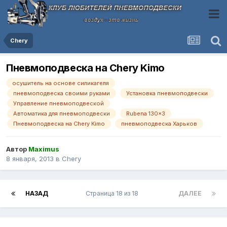
Chery
Пневмоподвеска на Chery Kimo
осушитель на основе силикагеля
пневмоподвеска своими руками
Установка пневмоподвески
Управление пневмоподвеской
Автоматика для пневмоподвески
Rubena 130x3
Пневмоподвеска на Chery Kimo
пневмоподвеска Харьков
Автор
Maximus
8 января, 2013
в
Chery
НАЗАД
Страница 18 из 18
ДАЛЕЕ