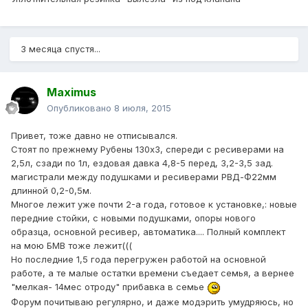
3 месяца спустя...
Maximus
Опубликовано
8 июля, 2015
Привет, тоже давно не отписывался.
Стоят по прежнему Рубены 130х3, спереди с ресиверами на
2,5л, сзади по 1л, ездовая давка 4,8-5 перед, 3,2-3,5 зад.
магистрали между подушками и ресиверами РВД-Ф22мм
длинной 0,2-0,5м.
Многое лежит уже почти 2-а года, готовое к установке,: новые
передние стойки, с новыми подушками, опоры нового
образца, основной ресивер, автоматика.... Полный комплект
на мою БМВ тоже лежит(((
Но последние 1,5 года перегружен работой на основной
работе, а те малые остатки времени съедает семья, а вернее
"мелкая- 14мес отроду" прибавка в семье
Форум почитываю регулярно, и даже модэрить умудряюсь, но