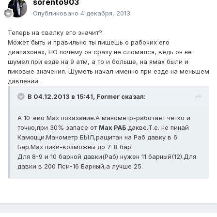
sorento903
Опубликовано
4 декабря, 2013
Теперь на свалку его значит?
Может быть и правильно ты пишешь о рабочих его
диапазонах, НО почему он сразу не сломался, ведь он не
шумел при езде на 9 атм, а то и больше, на ямах были и
пиковые значения. Шуметь начал именно при езде на меньшем
давлении.
В 04.12.2013 в 15:41, Former сказал:
А 10-ево Мах показание.А манометр-работает четко и
точно,при 30% запасе от
Мах РАБ
.дакве.Т.е. не пинай
Камоцци.Манометр БЫЛ,ращитан на Раб давку в 6
Бар.Мах пики-возможны до 7-8 бар.
Для 8-9 и 10 барной давки(Раб) нужен 11 барный(12).Для
давки в 200 Пси-16 Барный,а лучше 25.