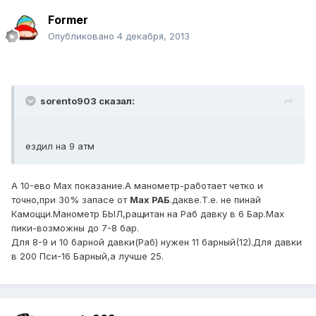
Former
Опубликовано
4 декабря, 2013
sorento903 сказал:
ездил на 9 атм
А 10-ево Мах показание.А манометр-работает четко и
точно,при 30% запасе от
Мах РАБ
.дакве.Т.е. не пинай
Камоцци.Манометр БЫЛ,ращитан на Раб давку в 6 Бар.Мах
пики-возможны до 7-8 бар.
Для 8-9 и 10 барной давки(Раб) нужен 11 барный(12).Для давки
в 200 Пси-16 Барный,а лучше 25.