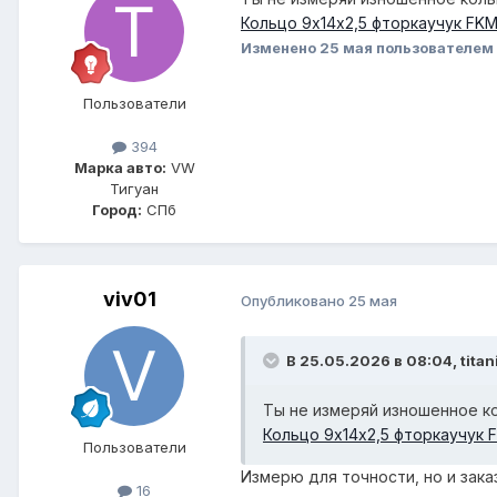
Кольцо 9х14х2,5 фторкаучук FKM 
Изменено
25 мая
пользователем t
Пользователи
394
Марка авто:
VW
Тигуан
Город:
СПб
viv01
Опубликовано
25 мая
В 25.05.2026 в 08:04,
titan
Ты не измеряй изношенное ко
Кольцо 9х14х2,5 фторкаучук F
Пользователи
Измерю для точности, но и зак
16