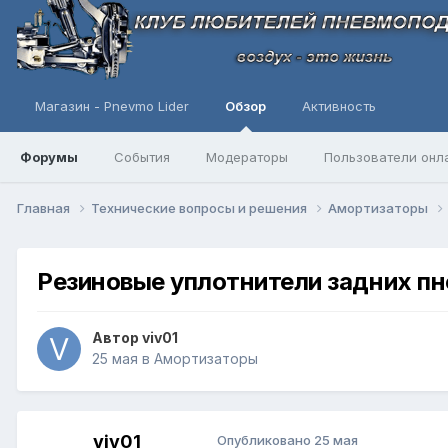
Магазин - Pnevmo Lider
Обзор
Активность
Форумы
События
Модераторы
Пользователи онл
Главная
Технические вопросы и решения
Амортизаторы
Резиновые уплотнители задних пн
Автор
viv01
25 мая
в
Амортизаторы
viv01
Опубликовано
25 мая