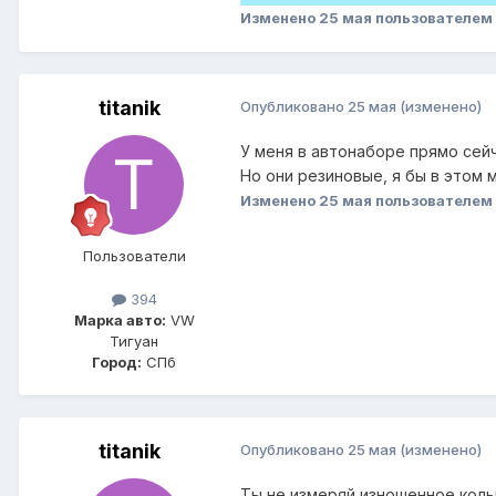
Изменено
25 мая
пользователем 
titanik
Опубликовано
25 мая
(изменено)
У меня в автонаборе прямо сейч
Но они резиновые, я бы в этом 
Изменено
25 мая
пользователем t
Пользователи
394
Марка авто:
VW
Тигуан
Город:
СПб
titanik
Опубликовано
25 мая
(изменено)
Ты не измеряй изношенное коль