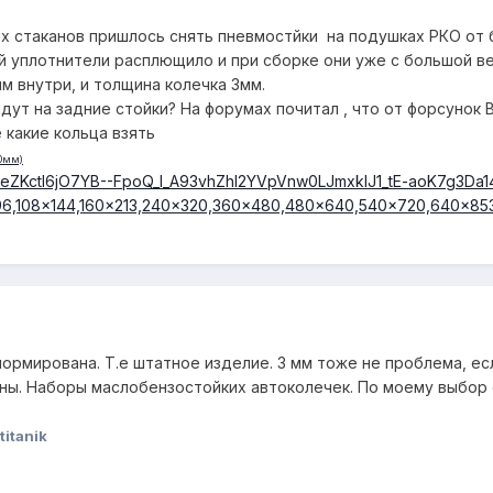
их стаканов пришлось снять пневмостйки на подушках РКО от 
ый уплотнители расплющило и при сборке они уже с большой в
м внутри, и толщина колечка 3мм.
ут на задние стойки? На форумах почитал , что от форсунок ВА
 какие кольца взять
ормирована. Т.е штатное изделие. 3 мм тоже не проблема, есл
ны. Наборы маслобензостойких автоколечек. По моему выбор 
itanik