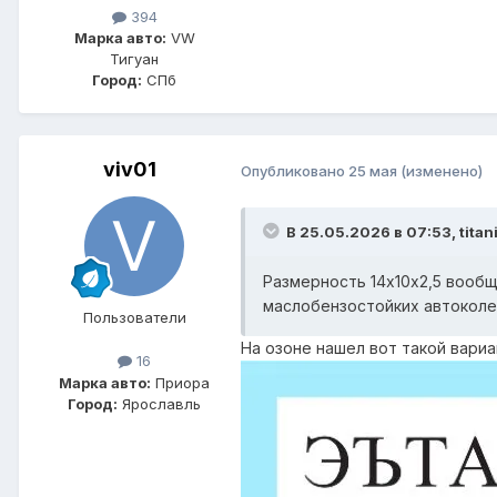
394
Марка авто:
VW
Тигуан
Город:
СПб
viv01
Опубликовано
25 мая
(изменено)
В 25.05.2026 в 07:53,
titan
Размерность 14х10х2,5 вообщ
маслобензостойких автоколеч
Пользователи
На озоне нашел вот такой вариа
16
Марка авто:
Приора
Город:
Ярославль