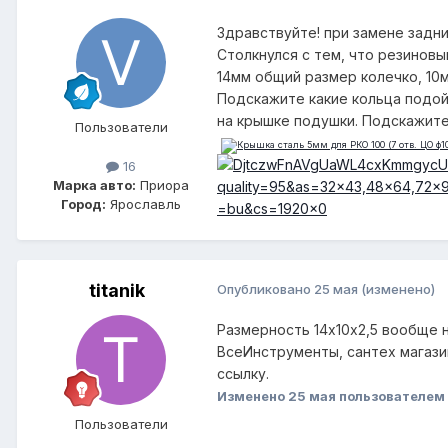
Здравствуйте! при замене задн
Столкнулся с тем, что резинов
14мм общий размер колечко, 10м
Подскажите какие кольца подойд
на крышке подушки. Подскажите
Пользователи
16
Марка авто:
Приора
Город:
Ярославль
titanik
Опубликовано
25 мая
(изменено)
Размерность 14х10х2,5 вообще н
ВсеИнструменты, сантех магази
ссылку.
Изменено
25 мая
пользователем t
Пользователи