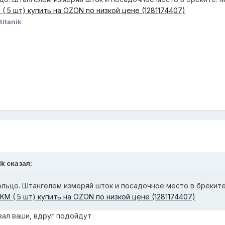
( 5 шт) купить на OZON по низкой цене (1281174407)
itanik
ik
сказал:
льцо. Штангелем измеряй шток и посадочное место в бреките
KM ( 5 шт) купить на OZON по низкой цене (1281174407)
азал ваши, вдруг подойдут