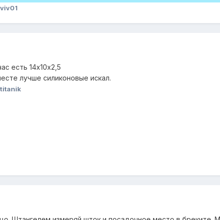
viv01
ас есть 14х10х2,5
месте лучше силиконовые искал.
itanik
цо. Штангелем измеряй шток и посадочное место в бреките. М