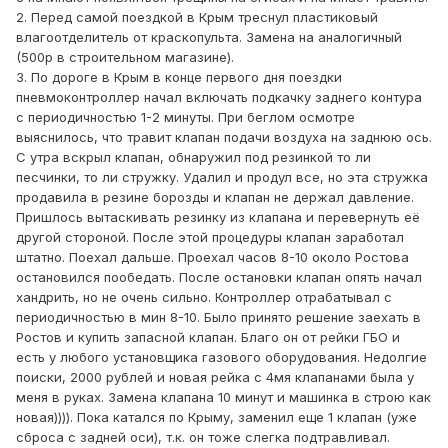
2. Перед самой поездкой в Крым треснул пластиковый
влагоотделитель от краскопульта. Замена на аналогичный
(500р в строительном магазине).
3. По дороге в Крым в конце первого дня поездки
пневмоконтроллер начал включать подкачку заднего контура
с периодичностью 1-2 минуты. При беглом осмотре
выяснилось, что травит клапан подачи воздуха на заднюю ось.
С утра вскрыл клапан, обнаружил под резинкой то ли
песчинки, то ли стружку. Удалил и продул все, но эта стружка
продавила в резине борозды и клапан не держал давление.
Пришлось вытаскивать резинку из клапана и перевернуть её
другой стороной. После этой процедуры клапан заработал
штатно. Поехал дальше. Проехал часов 8-10 около Ростова
остановился пообедать. После остановки клапан опять начал
хандрить, но не очень сильно. Контроллер отрабатывал с
периодичностью в мин 8-10. Было принято решение заехать в
Ростов и купить запасной клапан. Благо он от рейки ГБО и
есть у любого установщика газового оборудования. Недолгие
поиски, 2000 рублей и новая рейка с 4мя клапанами была у
меня в руках. Замена клапана 10 минут и машинка в строю как
новая)))). Пока катался по Крыму, заменил еще 1 клапан (уже
сброса с задней оси), т.к. он тоже слегка подтравливал.