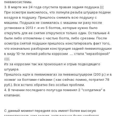
пневмосистемы.
3. В марте же 24 года спустила правая задняя подушка.(((
При осмотре выяснилось, что лопнула резьба штуцера подачи
воздуха в подушку. Пришлось снимать всю подушку с
машины. Подушка не снималась с машины ни разу после
установки в 2013 г. и из 5 болтов, которые нужно было
открутить для ее снятия открутился только один. Остальные 4
были либо отломлены с частью болта, либо срезаны. После
осмотра снятой подушки пришлось констатировать факт того,
что изначально разборная конструкция задней пневмоподушки
в виду 10-ти летней работы коррозии .... стала "неразборной"
((((.
Из за коррозии так же произошел и отрыв подводящего
штуцера.
Пришлось идти в пневмомагаз за пневмоштуцером (200 р.) и в
хозмаг за болтами-гайками ( как сейчас помню, потратил 78
руб.). Все встало обратно без особых проблем.
4. В течении последнего полугода поменял 2 "солдатика" в
клапанах.
С данный момент передняя ось имеет более высокую
герметичность чем задняя, хотя раньше было наоборот.