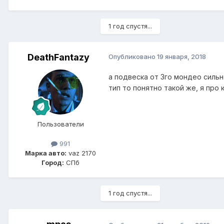
1 год спустя...
DeathFantazy
Опубликовано
19 января, 2018
а подвеска от 3го мондео силь
тип то понятно такой же, я про
Пользователи
991
Марка авто:
vaz 2170
Город:
CПб
1 год спустя...