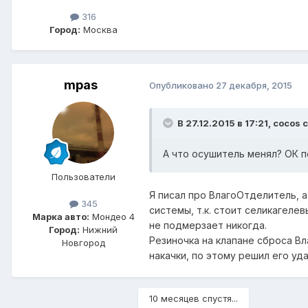
316
Город:
Москва
mpas
Опубликовано
27 декабря, 2015
В 27.12.2015 в 17:21, cocos 
А что осушитель менял? ОК п
Пользователи
Я писал про ВлагоОтделитель,
345
системы, т.к. стоит селикагеле
Марка авто:
Мондео 4
не подмерзает никогда.
Город:
Нижний
Резиночка на клапане сброса В
Новгород
накачки, по этому решил его уда
10 месяцев спустя...