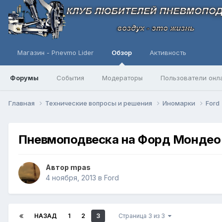
Магазин - Pnevmo Lider
Обзор
Активность
Форумы
События
Модераторы
Пользователи онл
Главная
Технические вопросы и решения
Иномарки
Ford
Пневмоподвеска на Форд Мондео 
Автор
mpas
4 ноября, 2013
в
Ford
НАЗАД
1
2
3
Страница 3 из 3