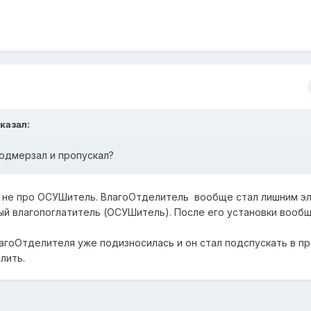
сказал:
одмерзал и пропускал?
 а не про ОСУШитель. ВлагоОтделитель вообще стал лишним 
вый влагопоглатитель (ОСУШитель). После его установки вооб
лагоОтделителя уже подизносилась и он стал подспускать в п
лить.