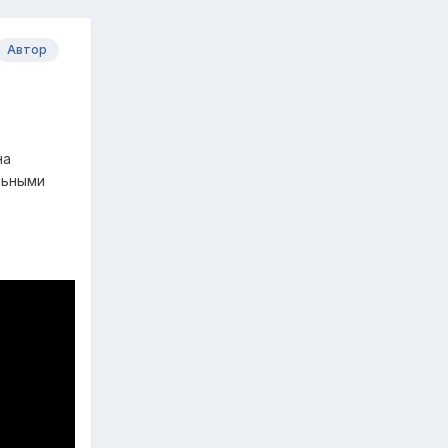
Автор
на
льными