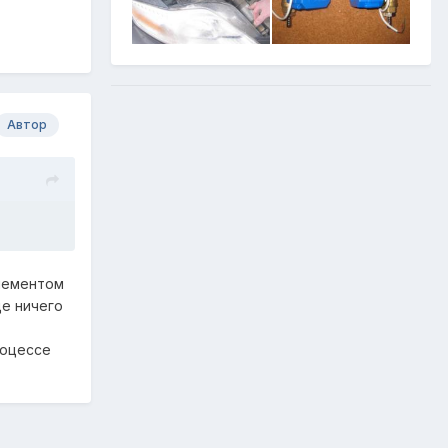
Автор
элементом
ще ничего
роцессе