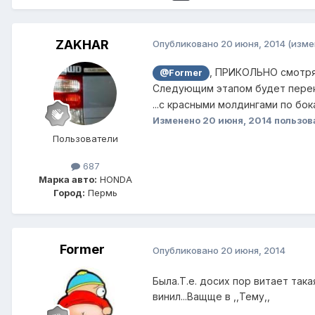
ZAKHAR
Опубликовано
20 июня, 2014
(изме
, ПРИКОЛЬНО смотря
@Former
Следующим этапом будет перекр
...с красными молдингами по бок
Изменено
20 июня, 2014
пользов
Пользователи
687
Марка авто:
HONDA
Город:
Пермь
Former
Опубликовано
20 июня, 2014
Была.Т.е. досих пор витает так
винил...Ващще в ,,Тему,,