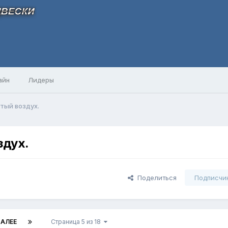
айн
Лидеры
тый воздух.
здух.
Поделиться
Подписчи
АЛЕЕ
Страница 5 из 18