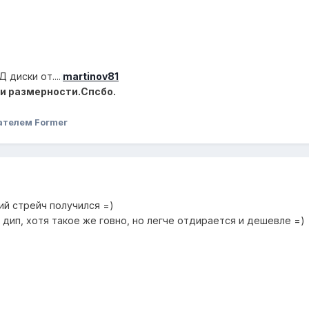
диски от....
martinov81
 и размерности.Спсбо.
ателем Former
ий стрейч получился =)
к дип, хотя такое же говно, но легче отдирается и дешевле =)