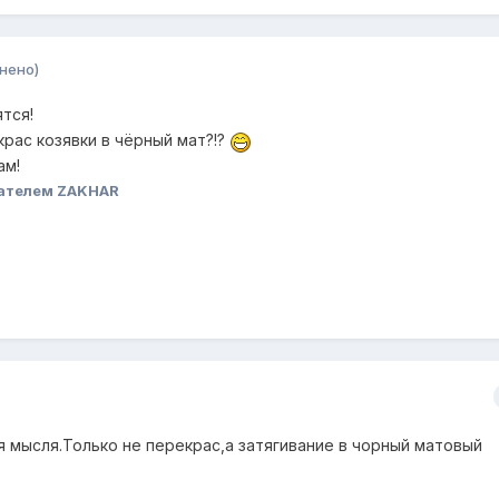
нено)
тся!
ас козявки в чёрный мат?!?
ам!
ателем ZAKHAR
ая мысля.Только не перекрас,а затягивание в чорный матовый