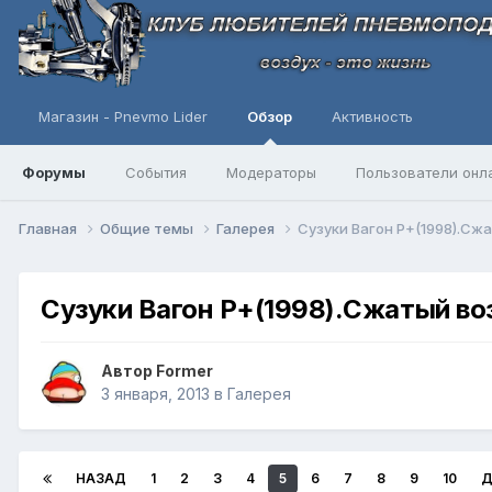
Магазин - Pnevmo Lider
Обзор
Активность
Форумы
События
Модераторы
Пользователи онл
Главная
Общие темы
Галерея
Сузуки Вагон Р+(1998).Сжа
Сузуки Вагон Р+(1998).Сжатый во
Автор
Former
3 января, 2013
в
Галерея
НАЗАД
1
2
3
4
5
6
7
8
9
10
Д