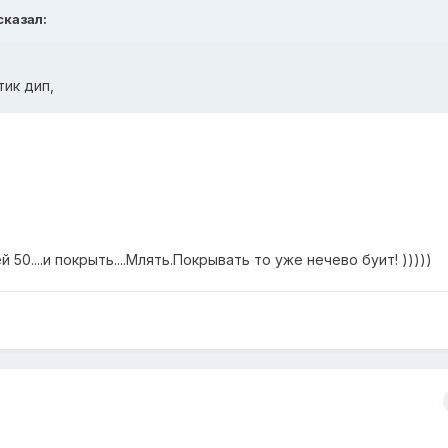
сказал:
тик дип,
50....и покрыть....Млять.Покрывать то уже нечево буит! )))))