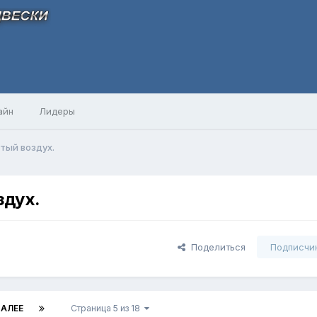
айн
Лидеры
тый воздух.
здух.
Поделиться
Подписчи
АЛЕЕ
Страница 5 из 18