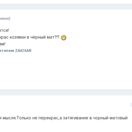
нено)
тся!
ас козявки в чёрный мат?!?
ам!
ателем ZAKHAR
ая мысля.Только не перекрас,а затягивание в чорный матовый