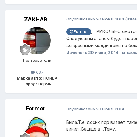
ZAKHAR
Опубликовано
20 июня, 2014
(изме
, ПРИКОЛЬНО смотря
@Former
Следующим этапом будет перекр
...с красными молдингами по бок
Изменено
20 июня, 2014
пользов
Пользователи
687
Марка авто:
HONDA
Город:
Пермь
Former
Опубликовано
20 июня, 2014
Была.Т.е. досих пор витает так
винил...Ващще в ,,Тему,,