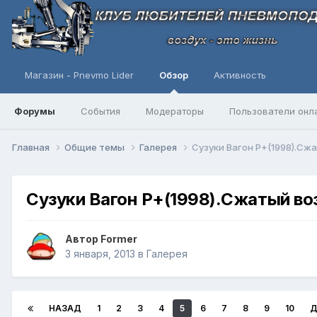
Магазин - Pnevmo Lider
Обзор
Активность
Форумы
События
Модераторы
Пользователи онл
Главная
Общие темы
Галерея
Сузуки Вагон Р+(1998).Сжа
Сузуки Вагон Р+(1998).Сжатый во
Автор
Former
3 января, 2013
в
Галерея
НАЗАД
1
2
3
4
5
6
7
8
9
10
Д