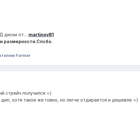
диски от....
martinov81
 и размерности.Спсбо.
ателем Former
ий стрейч получился =)
к дип, хотя такое же говно, но легче отдирается и дешевле =)