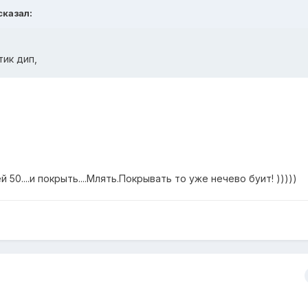
сказал:
тик дип,
50....и покрыть....Млять.Покрывать то уже нечево буит! )))))