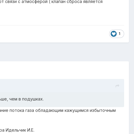
т связи с атмосферой ( клапан сброса является
1
ьше, чем в подушках.
рание потока газа обладающим кажущимся избыточным
а Идельчик И.Е.