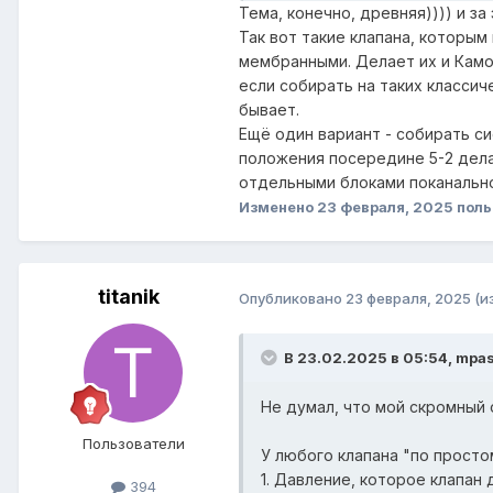
Тема, конечно, древняя)))) и за
Так вот такие клапана, которым
мембранными. Делает их и Камоц
если собирать на таких классич
бывает.
Ещё один вариант - собирать с
положения посередине 5-2 делае
отдельными блоками поканально
Изменено
23 февраля, 2025
поль
titanik
Опубликовано
23 февраля, 2025
(и
В 23.02.2025 в 05:54,
mpa
Не думал, что мой скромный 
Пользователи
У любого клапана "по просто
1. Давление, которое клапан
394