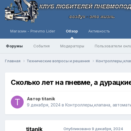
Магазин - Pnevmo Lider
Обзор
Активность
Форумы
События
Модераторы
Пользователи онл
Главная
Технические вопросы и решения
Контроллеры,клап
Сколько лет на пневме, а дурацкие
Автор
titanik
9 декабря, 2024
в
Контроллеры,клапана, автомат
titanik
Опубликовано
9 декабря, 2024