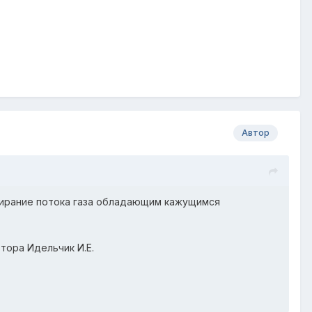
Автор
пирание потока газа обладающим кажущимся
тора Идельчик И.Е.