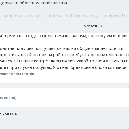
 держит в обратном направлении.
 я экспериментировал и подбирал себе клапана для пневмы, Я 
едлом и дунуть в него в прямом направлении, то держит он оч
Показать
бы клапан начал травить.
длом и дунуть в него в обратном направлении, то при давлении 1.
я" прямо на входе отдельными клапанами, поэтому им и пофиг
 седлом и дунуть в него в прямом направлении, он держит очень
 седлом и дунут в него в обратном направлении, то держит он у
нятие подушек поступает сигнал на общий клапан поднятия. Пр
рестить такой алгоритм работы требует дополнительных схе
 -
учится. Штатные контроллеры имеют какой то свой алгоритм п
 У КЛАПАНА, ТЕМ БОЛЬШЕЕ ДАВЛЕНИЕ КЛАПАН ДЕРЖИТ В О
дёт при спуске подушек. Я отмёл брендовые блоки клапанов п
зователем titanik
ов без разницы на перепад давления
"
казывание, т.к. клапана в пневмо схеме стоят в правильном (
зменено)
 в системе, и разницы давлений в штатном ресивере и в пне
м клапане ресивера воздух мог приоткрывать клапана пневмоэ
k
сказал: