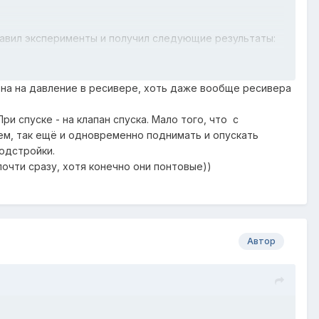
ставил эксперименты и получил следующие результаты:
ень много, максимального давления от моего
0 .....1.5 АТМ клапан начинал травить воздух.
 на на давление в ресивере, хоть даже вообще ресивера
 много.
же около 5 АТМ.
и спуске - на клапан спуска. Мало того, что с
м, так ещё и одновременно поднимать и опускать
одстройки.
БРАТНОМ НАПРАВЛЕНИИ.
очти сразу, хотя конечно они понтовые))
проектном) направлении, сделан сбалансированный
вмоэлементах не достаточно, чтобы при закрытых
Автор
лементов.