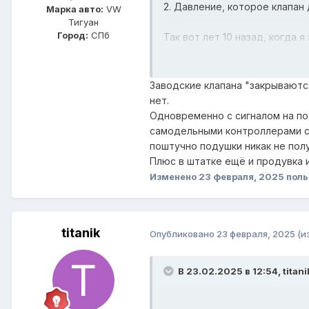
2. Давление, которое клапан
Марка авто:
VW
Тигуан
Город:
СПб
Так вот лет 10 назад, когда
- Если взять клапан с 3 мм с
компрессора не хватало, что
- Если взять клапан с 3 мм се
Заводские клапана "закрываютс
- Если взять клапан с 1,2 мм
нет.
- Если взять клапан с 1.2 мм
Одновременно с сигналом на под
самодельными контроллерами ск
Получается следующий закон
поштучно подушки никак не пол
ЧЕМ МЕНЬШЕ ДИАМЕТР СЕДЛА
Плюс в штатке ещё и продувка и
Изменено
23 февраля, 2025
поль
Соответственно,
"
Ну заводским блокам клапан
это не абсолютно верное выс
titanik
Опубликовано
23 февраля, 2025
(и
расчет по рабочим давлениям
клапанах подушек и открыто
В 23.02.2025 в 12:54,
titani