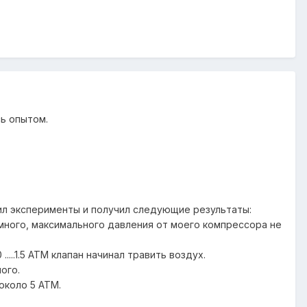
ь опытом.
авил эксперименты и получил следующие результаты:
ь много, максимального давления от моего компрессора не
....1.5 АТМ клапан начинал травить воздух.
ого.
 около 5 АТМ.