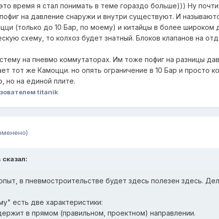
 это время я стал понимать в теме гораздо больше))) Ну почти
 пофиг на давление снаружи и внутри существуют. И называют
ци (только до 10 Бар, по моему) и китайцы в более широком 
ескую схему, то колхоз будет знатный. Блоков клапанов на от
истему на пневмо коммутаторах. Им тоже пофиг на разницы дав
т тот же Камоцци. но опять ограничение в 10 Бар и просто к
, но на единой плите.
зователем titanik
зменено)
s
сказал:
опыт, в пневмостроительстве будет здесь полезен здесь. Де
му" есть две характеристики:
 держит в прямом (правильном, проектном) направлении.