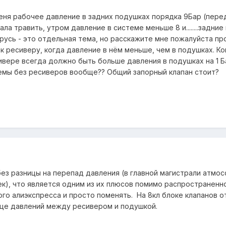
еня рабочее давление в задних подушках порядка 9Бар (перед
ала травить, утром давление в системе меньше 8 и........задни
русь - это отдельная тема, но расскажите мне пожалуйста пр
к ресиверу, когда давление в нём меньше, чем в подушках. Ко
ивере всегда должно быть больше давления в подушках на 1 Б
темы без ресиверов вообще?? Общий запорный клапан стоит?
без разницы на перепад давления (в главной магистрали атмо
к), что является одним из их плюсов помимо распространенно
ого алиэкспресса и просто поменять. На 8кл блоке клапанов о
ице давлений между ресивером и подушкой.