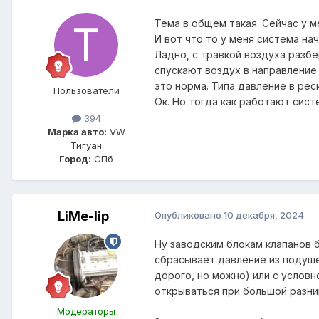
Тема в общем такая. Сейчас у м
И вот что то у меня система нач
Ладно, с травкой воздуха разбе
спускают воздух в направление 
это норма. Типа давление в рес
Пользователи
Ок. Но тогда как работают сис
394
Марка авто:
VW
Тигуан
Город:
СПб
LiMe-lip
Опубликовано
10 декабря, 2024
Ну заводским блокам клапанов 
сбрасывает давление из подуше
дорого, но можно) или с условн
открываться при большой разн
Модераторы