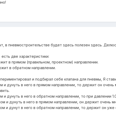
но!
ыт, в пневмостроительстве будет здесь полезен здесь. Делюс
 есть две характеристики:
ржит в прямом (правильном, проектном) направлении.
ржит в обратном направлении.
экспериментировал и подбирал себе клапана для пневмы, Я ст
лом и дунуть в него в прямом направлении, то держит он очен
вить.
м и дунуть в него в обратном направлении, то при давлении 1.0 .
длом и дунуть в него в прямом направлении, он держит очень мн
длом и дунут в него в обратном направлении, то держит он уже