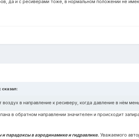
ов, да и с ресиверами тоже, в нормальном положении не имею
k
сказал:
т воздух в направление к ресиверу, когда давление в нём мен
пана в обратном направлении значителен и происходит запи
 и парадоксы в аэродинамике и гидравлике.
Уважаемого автор