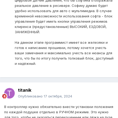
цифровой датчик давления, что бы софтина отображала
реальное давление в ресивере. Софину думаю будет
удобно использовать для авто с мультимедиа. В случае
временной невозможности использования софта - блок
управления будет иметь кнопки управления режимов
клиренса (предустановленные) ВЫСОКИЙ, ЕЗДОВОЙ,
ЗАНИЖЕННЫЙ.
На данном этапе программист имеет все железяки и
готов к написанию прошивки, потому хочется учесть
ваши замечания и максимально учесть все нюансы для
того, что бы по итогу получить толковый блок, доступный
и надёжный.
titanik
Опубликовано
17 октября, 2024
В контроллер нужно обязательно внести установки положения
по каждой подушке отдельно в РУЧНОМ режиме. Это нужно
для того, чтобы не оказаться перекошенным или лёжа на пузе,