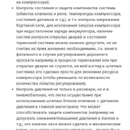
на компрессоре);
Контроль состояния и защита компонентов системы
(обмоток клапанов и реле, температуры компрессора,
состояния датчиков и т.д.), в т.ч. контроль напряжения
бортовой сети, для исключения запуска компрессора
при недостаточном заряде аккумулятора, наличие
систем контроля открытых дверей и состояния
тормозной системы можно конечно допустить, но не
считаю их прям жизненно необходимыми, т.к. ничего
фатального в случае регулирования дорожного
просвета например в процессе торможения или при
открытых дверях не случится, на мой взгляд в штатных
системах это сделано просто для экономии ресурса
компрессора (чтобы уменьшить по возможности
количество попыток регулирования);
Контроль давления не только в ресивере, но и в
пневмобалонах, что легко осуществимо при
использовании штатных блоков клапанов с датчиком
давления в главной магистрали; Что может
способствовать защите компонентов (например не
допускать снижения/повышения давления в балоне и
т.д., это конечно овсе можно сделать и механическим
путем, но в части элемента управления - почему бы и