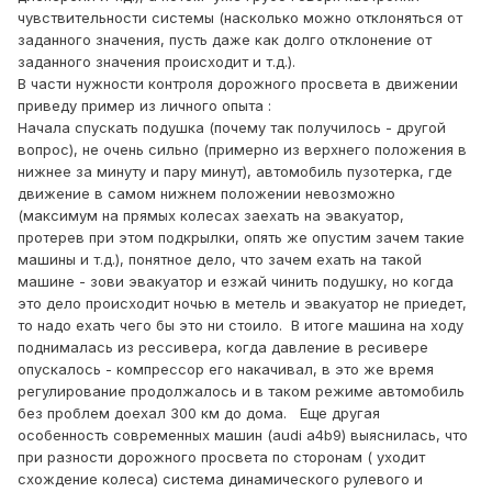
чувствительности системы (насколько можно отклоняться от
заданного значения, пусть даже как долго отклонение от
заданного значения происходит и т.д.).
В части нужности контроля дорожного просвета в движении
приведу пример из личного опыта
:
Начала спускать подушка (почему так получилось - другой
вопрос), не очень сильно (примерно из верхнего положения в
нижнее за минуту и пару минут), автомобиль пузотерка, где
движение в самом нижнем положении невозможно
(максимум на прямых колесах заехать на эвакуатор,
протерев при этом подкрылки, опять же опустим зачем такие
машины и т.д.), понятное дело, что зачем ехать на такой
машине - зови эвакуатор и езжай чинить подушку, но когда
это дело происходит ночью в метель и эвакуатор не приедет,
то надо ехать чего бы это ни стоило. В итоге машина на ходу
поднималась из рессивера, когда давление в ресивере
опускалось - компрессор его накачивал, в это же время
регулирование продолжалось и в таком режиме автомобиль
без проблем доехал 300 км до дома. Еще другая
особенность современных машин (audi a4b9) выяснилась, что
при разности дорожного просвета по сторонам ( уходит
схождение колеса) система динамического рулевого и