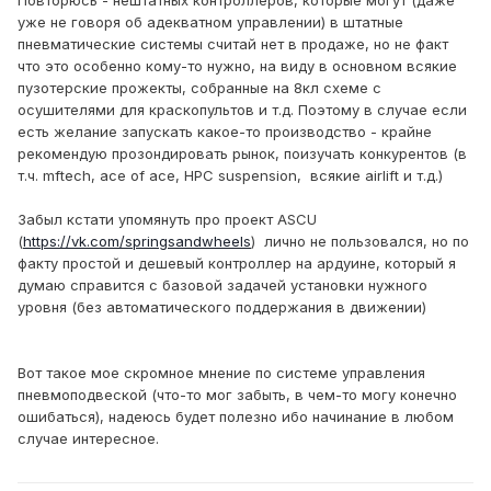
Повторюсь - нештатных контроллеров, которые могут (даже
уже не говоря об адекватном управлении) в штатные
пневматические системы считай нет в продаже, но не факт
что это особенно кому-то нужно, на виду в основном всякие
пузотерские прожекты, собранные на 8кл схеме с
осушителями для краскопультов и т.д. Поэтому в случае если
есть желание запускать какое-то производство - крайне
рекомендую прозондировать рынок, поизучать конкурентов (в
т.ч. mftech, ace of ace, HPC suspension, всякие airlift и т.д.)
Забыл кстати упомянуть про проект ASCU
(
https://vk.com/springsandwheels
) лично не пользовался, но по
факту простой и дешевый контроллер на ардуине, который я
думаю справится с базовой задачей установки нужного
уровня (без автоматического поддержания в движении)
Вот такое мое скромное мнение по системе управления
пневмоподвеской (что-то мог забыть, в чем-то могу конечно
ошибаться), надеюсь будет полезно ибо начинание в любом
случае интересное.