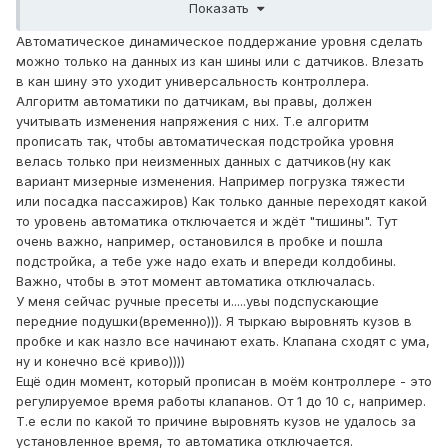
Показать
задачу. Надеюсь у нас всё получится.
Автоматическое динамическое поддержание уровня сделать
Другое, что мне приходило раньше в голову, этот как
можно только на данных из кан шины или с датчиков. Влезать
раз снятие показаний с датчиков во время высокой
в кан шину это уходит универсальность контроллера.
амплитуды движения рычага датчиков. Когда это может
Алгоритм автоматики по датчикам, вы правы, должен
происходить? Выезд, допустим, на бездорожье.
учитывать изменения напряжения с них. Т.е алгоритм
Следовательно, авто можно приподнять на 10-15%
прописать так, чтобы автоматическая подстройка уровня
(задаётся в меню настроек) от заданного ездового. Это
велась только при неизменных данных с датчиков(ну как
как идея. Как будем реализовывать, и осилим ли -
вариант мизерные изменения. Например погрузка тяжести
дальше будет видно.
или посадка пассажиров) Как только данные переходят какой
то уровень автоматика отключается и ждёт "тишины". Тут
очень важно, например, остановился в пробке и пошла
подстройка, а тебе уже надо ехать и впереди колдобины.
Важно, чтобы в этот момент автоматика отключалась.
У меня сейчас ручные пресеты и.....увы подспускающие
передние подушки(временно))). Я тыркаю выровнять кузов в
пробке и как назло все начинают ехать. Клапана сходят с ума,
ну и конечно всё криво))))
Ещё один момент, который прописан в моём контроллере - это
регулируемое время работы клапанов. От 1 до 10 с, например.
Т.е если по какой то причине выровнять кузов не удалось за
установленное время, то автоматика отключается.