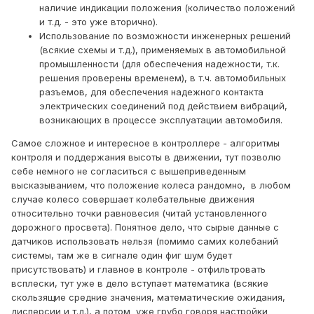
наличие индикации положения (количество положений
и т.д. - это уже вторично).
Использование по возможности инженерных решений
(всякие схемы и т.д.), применяемых в автомобильной
промышленности (для обеспечения надежности, т.к.
решения проверены временем), в т.ч. автомобильных
разъемов, для обеспечения надежного контакта
электрических соединений под действием вибраций,
возникающих в процессе эксплуатации автомобиля.
Самое сложное и интересное в контроллере - алгоритмы
контроля и поддержания высоты в движении, тут позволю
себе немного не согласиться с вышеприведенным
высказыванием, что положение колеса рандомно, в любом
случае колесо совершает колебательные движения
относительно точки равновесия (читай установленного
дорожного просвета). Понятное дело, что сырые данные с
датчиков использовать нельзя (помимо самих колебаний
системы, там же в сигнале один фиг шум будет
присутствовать) и главное в контроле - отфильтровать
всплески, тут уже в дело вступает математика (всякие
скользящие средние значения, математические ожидания,
дисперсии и т.д.), а потом уже грубо говоря настройки