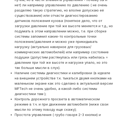
нет) ли например управлению по давлению ( не очень
разделяю такую стратегию, но вполне допускаю её
существование) или отчасти диагностированию
датчиков положения кузова (понятное дело, что от
загрузки давление при той же высоте меняется и т.д., но
подумать в этом направлении можно, т.е. при сборке
системы запомнил какие-то контрольные точки
положение/давления и можно уже прикидывать
нагрузку (актуально наверное для грузовых/
коммерческих автомобилей) или например состояние
подушки (допустим растянулась или грязь набилась =
давление при той же высоте и нагрузке упало, но это
так больше мысли в слух).
Наличие системы диагностики и калибровки (в идеале
на внешнем устройстве т.к. тыкаться двумя кнопками на
маленьком экране как это сделано в актуальной версии
MFTech не очень удобно, а какой-либо системы
диагностики там );
Контроль дорожного просвета в автоматическом
режиме в т.ч. и при движении автомобиля (ниже свои
мысли по этому поводу еще скажу);
Простота управления ( грубо говоря 2-3 кнопки) и