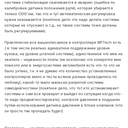
система стабилизации сваливается в аварию (ошибка по
калибровке датчика положения руля), которая убирается
только ODIS'ом, так что и тут автоматическая регулировка
нужна оказывается (понятное дело что надо делать системы
которые не спускают и т.д., но такие системы тоже должны
быть регулируемыми).
Практически все вышеописанное в контроллере MFTech есть
( в том числе реально адекватное поддержание уровня
кузова, на уровне штатной системы), единственное что мне не
хватило - надежности платы (не исключаю что конкретно мне
повезло или в энергосистеме автомобиля есть что-то что не
было учтено, т.к. я не думаю что количество установленных
контроллеров мало и тесты всякие разные проводились по
любому), какой-то мало мальски развитой системы
самодиагностики (понятное дело, что тот кто устанавливает
системы и сам все проверит и выйдет из ситуации когда что-
то надо продиагностировать), контроля давления в подушках
путем использования датчика давления в блоке клапанов (что
он просто так пропадать будет).