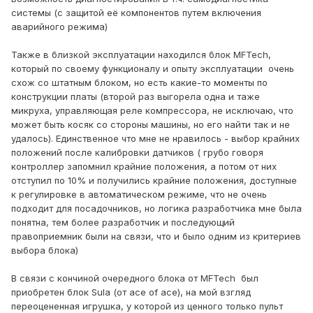
системы (с защитой её компонентов путем включения
аварийного режима)
Также в близкой эксплуатации находился блок MFTech,
который по своему функционалу и опыту эксплуатации очень
схож со штатным блоком, но есть какие-то моменты по
конструкции платы (второй раз выгорела одна и таже
микруха, управляющая реле компрессора, не исключаю, что
может быть косяк со стороны машины, но его найти так и не
удалось). Единственное что мне не нравилось - выбор крайних
положений после калибровки датчиков ( грубо говоря
контроллер запомнил крайние положения, а потом от них
отступил по 10% и получились крайние положения, доступные
к регулировке в автоматическом режиме, что не очень
подходит для посадочников, но логика разработчика мне была
понятна, тем более разработчик и последующий
правоприемник были на связи, что и было одним из критериев
выбора блока)
В связи с кончиной очередного блока от MFTech был
приобретен блок Sula (от ace of ace), на мой взгляд
переоцененная игрушка, у которой из ценного только пульт