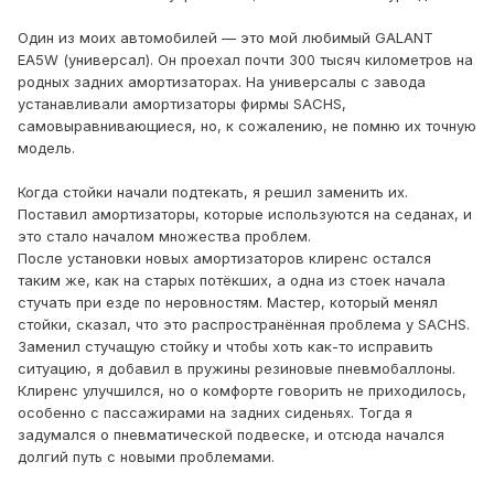
Один из моих автомобилей — это мой любимый GALANT
EA5W (универсал). Он проехал почти 300 тысяч километров на
родных задних амортизаторах. На универсалы с завода
устанавливали амортизаторы фирмы SACHS,
самовыравнивающиеся, но, к сожалению, не помню их точную
модель.
Когда стойки начали подтекать, я решил заменить их.
Поставил амортизаторы, которые используются на седанах, и
это стало началом множества проблем.
После установки новых амортизаторов клиренс остался
таким же, как на старых потёкших, а одна из стоек начала
стучать при езде по неровностям. Мастер, который менял
стойки, сказал, что это распространённая проблема у SACHS.
Заменил стучащую стойку и чтобы хоть как-то исправить
ситуацию, я добавил в пружины резиновые пневмобаллоны.
Клиренс улучшился, но о комфорте говорить не приходилось,
особенно с пассажирами на задних сиденьях. Тогда я
задумался о пневматической подвеске, и отсюда начался
долгий путь с новыми проблемами.