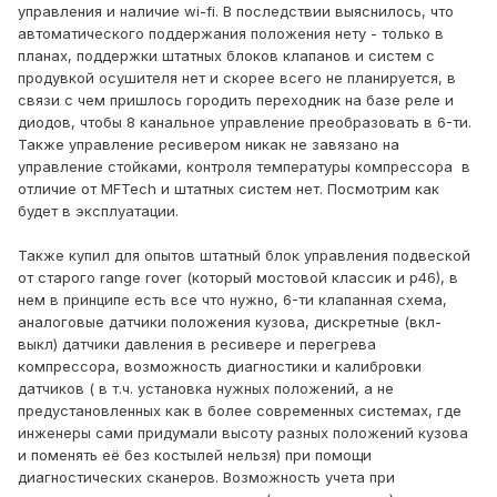
управления и наличие wi-fi. В последствии выяснилось, что
автоматического поддержания положения нету - только в
планах, поддержки штатных блоков клапанов и систем с
продувкой осушителя нет и скорее всего не планируется, в
связи с чем пришлось городить переходник на базе реле и
диодов, чтобы 8 канальное управление преобразовать в 6-ти.
Также управление ресивером никак не завязано на
управление стойками, контроля температуры компрессора в
отличие от MFTech и штатных систем нет. Посмотрим как
будет в эксплуатации.
Также купил для опытов штатный блок управления подвеской
от старого range rover (который мостовой классик и p46), в
нем в принципе есть все что нужно, 6-ти клапанная схема,
аналоговые датчики положения кузова, дискретные (вкл-
выкл) датчики давления в ресивере и перегрева
компрессора, возможность диагностики и калибровки
датчиков ( в т.ч. установка нужных положений, а не
предустановленных как в более современных системах, где
инженеры сами придумали высоту разных положений кузова
и поменять её без костылей нельзя) при помощи
диагностических сканеров. Возможность учета при