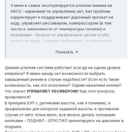
У меня в семье эксплуатируется штатная пневма на
А6С5 - нареканий по управлению нет, без проблем
корректирует и поддерживает дорожный просвет на
ходу, управляет рессивером, компрессором (в том
числе в зависимости от температуры головки) и
клапанами - больше от управления в целом особо
ничего не надо. Главное требование - возможность
эксплуатации без вмешательства в управление
Показать
системой (выбирать там уровень постоянно и т.д. должно
быть так, что положение выбрано когда-то и оно
поддерживается всегда без вмешательства человека,
Данная штатная система работает всегда на одном уровне
т.е. условно как эксплуатация на пружинах - система не
клиренса? Я имею ввиду нет возможности выбрать
должна требовать внимания).
завышенный режим в случае надобности? Если есть такая
возможность, как это исполнено? Одним нажатием кнопки?
Что значит
УПРАВЛЯЕТ РЕСИВЕРОМ?
Как этот контроль
проявляется?
В принципе БУП с датчиками высоты, как я понимаю, и
предназначен для контроля заданной высоты, в противном
случае от него толка мало, всё можно делать силовыми
кнопками - ПОДНЯЛ - ОПУСТИЛ ориентируясь на давление в
подушке.