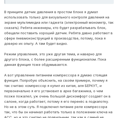
В принципе датчик давления в простом блоке я думал
использовать только для визуального контроля давления на
экране мультимедиа или гаджета (электронный монометр, так
сказать). Ребята инженеры, кто будет разрабатывать блок,
обещали поставить хороший датчик. Ребята давно работают в
сфере пневмоконструкций в производстве, потому, пока я
доверю их опыту. А там будет видно.
Режим управления, это уже другая тема, и наверно для
другого блока, с более расширенным функционалом. Пока
данная функция тоже обдумывается.
А вот управление питанием компрессора я думаю стоящая
функция. Попробую объяснить, на своём примере, почему я
так считаю: компрессор я купил из китая, аля БЕРКУТ, и
первоначально я его установил в арке багажника, о чем
позже пожалел, уж очень большой дискомфорт создаёт он в
салоне, когда работает, потому я его перенёс в подкапотку.
Но не в этом суть. Я подключил питание реле компрессора
так, что бы он начинал работать только в положении ключа на
АСС, но и это считаю не правильным, так как в самый не