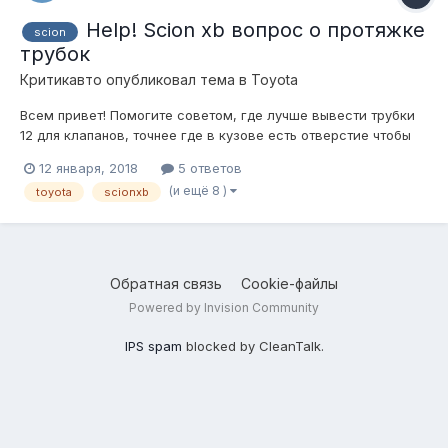
Help! Scion xb вопрос о протяжке
scion
трубок
Критикавто
опубликовал тема в
Toyota
Всем привет! Помогите советом, где лучше вывести трубки
12 для клапанов, точнее где в кузове есть отверстие чтобы
все пролезло?
12 января, 2018
5 ответов
(и ещё 8 )
toyota
scionxb
Обратная связь
Cookie-файлы
Powered by Invision Community
IPS spam
blocked by CleanTalk.