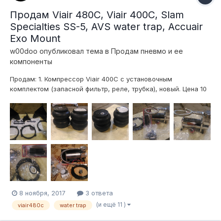
Продам Viair 480C, Viair 400C, Slam
Specialties SS-5, AVS water trap, Accuair
Exo Mount
w00doo
опубликовал тема в
Продам пневмо и ее
компоненты
Продам: 1. Компрессор Viair 400С с установочным
комплектом (запасной фильтр, реле, трубка), новый. Цена 10
тыс.руб. http://www.viaircorp.com/c-models/400c/ 2.
Компрессор Viair 480С с монтажной площадкой и
установочным комплектом (фильтр, реле, фитинги, трубк...
8 ноября, 2017
3 ответа
(и ещё 11 )
viair480c
water trap