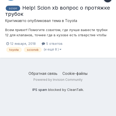
Help! Scion xb вопрос о протяжке
scion
трубок
Критикавто
опубликовал тема в
Toyota
Всем привет! Помогите советом, где лучше вывести трубки
12 для клапанов, точнее где в кузове есть отверстие чтобы
все пролезло?
12 января, 2018
5 ответов
(и ещё 8 )
toyota
scionxb
Обратная связь
Cookie-файлы
Powered by Invision Community
IPS spam
blocked by CleanTalk.