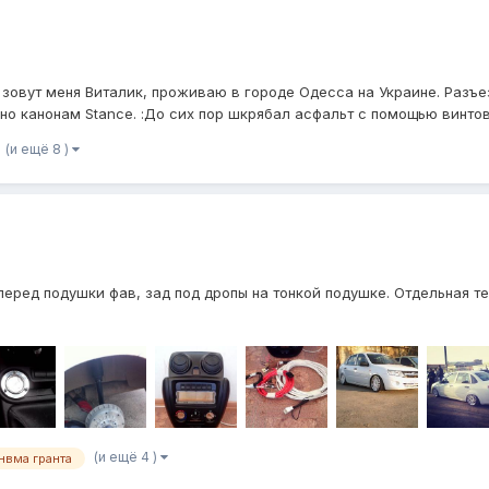
зовут меня Виталик, проживаю в городе Одесса на Украине. Разъез
о канонам Stance. :До сих пор шкрябал асфальт с помощью винтово
(и ещё 8 )
перед подушки фав, зад под дропы на тонкой подушке. Отдельная те
(и ещё 4 )
нвма гранта