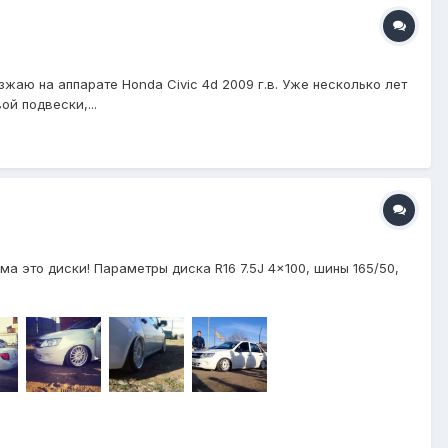
жаю на аппарате Honda Civic 4d 2009 г.в. Уже несколько лет
й подвески,...
ма это диски! Параметры диска R16 7.5J 4x100, шины 165/50,