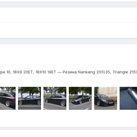
e 10, 18Х9 20ЕТ, 18Х10 19ЕТ — Резина Nankang 205\35, Triangle 21