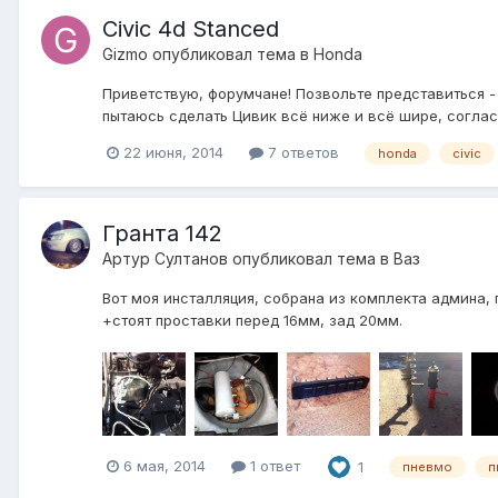
Civic 4d Stanced
Gizmo
опубликовал тема в
Honda
Приветствую, форумчане! Позвольте представиться - 
пытаюсь сделать Цивик всё ниже и всё шире, согласн
22 июня, 2014
7 ответов
honda
civic
Гранта 142
Артур Султанов
опубликовал тема в
Ваз
Вот моя инсталляция, собрана из комплекта админа, 
+стоят проставки перед 16мм, зад 20мм.
6 мая, 2014
1 ответ
1
пневмо
п