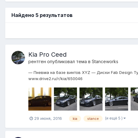
Найдено 5 результатов
Kia Pro Ceed
рентген
опубликовал тема в
Stanceworks
— Пневма на базе винтов XYZ — Диски Fab Design Typ
www.drive2.ru/r/kia/650046
(и ещё 5 )
29 июня, 2016
kia
stance