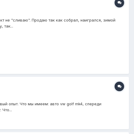
т не "сливаю". Продаю так как собрал, наигрался, зимой
 так...
ый опыт. Что мы имеем: авто vw golf mk4, спереди
Что...