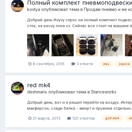
Полный комплект пневмоподвески 
kostya
опубликовал тема в
Продам пневмо и ее к
Добрый день Изучу спрос на полный комплект подвес
сток, на весну пока хз. Сейчас все стоит на машине и
8 сентября, 2015
3 ответа
mkv
stance
red mk4
deshmanx
опубликовал тема в
Stanceworks
Добрый день, вот и я решил перейти на воздух. Инте
макферсон, сзади балка - аморт и пружина отдельно. 
21 марта, 2013
120 ответов
golf mk4
m