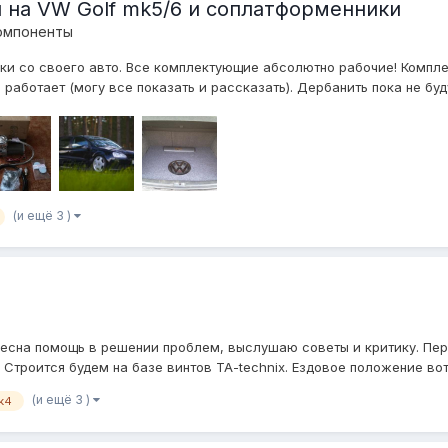
на VW Golf mk5/6 и соплатформенники
омпоненты
ки со своего авто. Все комплектующие абсолютно рабочие! Комплек
 работает (могу все показать и рассказать). Дербанить пока не буду,
(и ещё 3 )
ресна помощь в решении проблем, выслушаю советы и критику. Перв
Строится будем на базе винтов TA-technix. Ездовое положение вот: 
(и ещё 3 )
k4