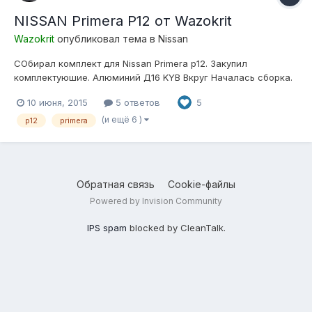
NISSAN Primera P12 от Wazokrit
Wazokrit
опубликовал тема в
Nissan
СОбирал комплект для Nissan Primera p12. Закупил
комплектуюшие. Алюминий Д16 KYB Вкруг Началась сборка.
Подвеска делалась по индивидуальным
10 июня, 2015
5 ответов
5
требованиям.Подушки сделанные специально для Primera
p12.Становиться все болт-он! Использовал нержавейку и
(и ещё 6 )
p12
primera
алюминий(естественно с покрытием от коррозии!).Из...
Обратная связь
Cookie-файлы
Powered by Invision Community
IPS spam
blocked by CleanTalk.