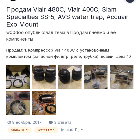
Продам Viair 480C, Viair 400C, Slam
Specialties SS-5, AVS water trap, Accuair
Exo Mount
w00doo
опубликовал тема в
Продам пневмо и ее
компоненты
Продам: 1. Компрессор Viair 400С с установочным
комплектом (запасной фильтр, реле, трубка), новый. Цена 10
тыс.руб. http://www.viaircorp.com/c-models/400c/ 2.
Компрессор Viair 480С с монтажной площадкой и
установочным комплектом (фильтр, реле, фитинги, трубк...
8 ноября, 2017
3 ответа
(и ещё 11 )
viair480c
water trap