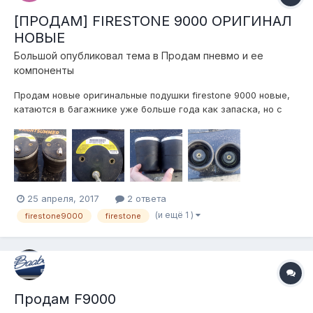
[ПРОДАМ] FIRESTONE 9000 ОРИГИНАЛ
НОВЫЕ
Большой
опубликовал тема в
Продам пневмо и ее
компоненты
Продам новые оригинальные подушки firestone 9000 новые,
катаются в багажнике уже больше года как запаска, но с
ними ничего ен делается, еще 2 подушки такие же проехали
на машине 25000км и дальше будут ездит ьа эти решил
продать за не надобностью... одна новая не ставилась,
вторая с пробегом 50к...
25 апреля, 2017
2 ответа
(и ещё 1 )
firestone9000
firestone
Продам F9000