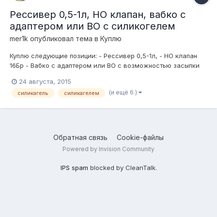
Рессивер 0,5-1л, НО клапан, вабко с
адаптером или ВО с силикогелем
mer1k
опубликовал тема в
Куплю
Куплю следующие позиции: - Рессивер 0,5-1л, - НО клапан
16Бр - Вабко с адаптером или ВО с возможностью засыпки
силикагеля (будет продуваться) Предложения сюда или в ВК
24 августа, 2015
mer1k91. Очень желательна отправка с Москвы, и все разом.
(и ещё 6 )
силикагель
силикагелем
Обратная связь
Cookie-файлы
Powered by Invision Community
IPS spam
blocked by CleanTalk.