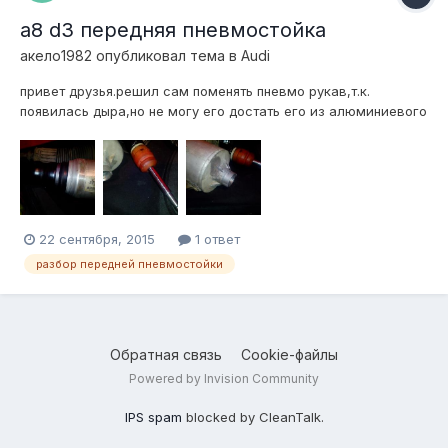
а8 d3 передняя пневмостойка
акело1982
опубликовал тема в
Audi
привет друзья.решил сам поменять пневмо рукав,т.к.
появилась дыра,но не могу его достать его из алюминиевого
стакана в котором он опресован,может поможете?
22 сентября, 2015
1 ответ
разбор передней пневмостойки
Обратная связь
Cookie-файлы
Powered by Invision Community
IPS spam
blocked by CleanTalk.