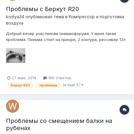
Проблемы с Беркут R20
kostya34
опубликовал тема в
Компресcор и подготовка
воздуха
Добрый вечер участникам пневмофорума. У меня такая
проблема. Пневма стоит на приоре, 2 контура, рессивер 12л
от Сергея (Админа). Компрессор брал не у него, а в магазине
у себя в городе. Ему даже 6 месяцев нет. Вообщем работал
он нормально, а потом стал работать чуть тише и меня это
смутило. опусти...
27 мая, 2014
160 ответов
(и ещё 3 )
Беркут R20
проблемы
Проблемы со смещением балки на
рубенах