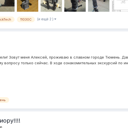
(и ещё 2 )
ackTech
11030C
ли! Зовут меня Алексей, проживаю в славном городе Тюмень. Дав
 вопросу только сейчас. В ходе ознакомительных экскурсий по инте
ень
ору!!!!
е.