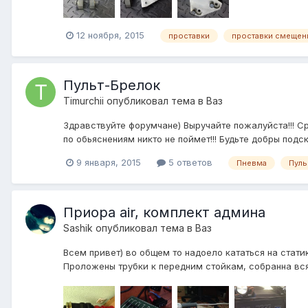
12 ноября, 2015
проставки
проставки смещен
Пульт-Брелок
Timurchii
опубликовал тема в
Ваз
Здравствуйте форумчане) Выручайте пожалуйста!!! Сро
по обьяснениям никто не поймет!!! Будьте добры подск
9 января, 2015
5 ответов
Пневма
Пуль
Приора air, комплект админа
Sashik
опубликовал тема в
Ваз
Всем привет) во общем то надоело кататься на стати
Проложены трубки к передним стойкам, собранна вся