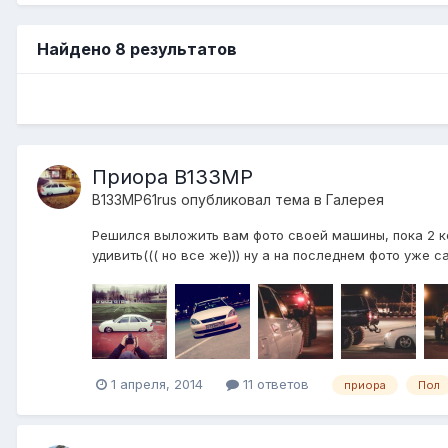
Найдено 8 результатов
Приора В133МР
B133MP61rus
опубликовал тема в
Галерея
Решился выложить вам фото своей машины, пока 2 кон
удивить((( но все же))) ну а на последнем фото уже са
1 апреля, 2014
11 ответов
приора
Пол