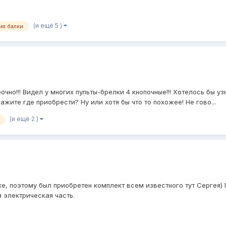
(и ещё 5 )
ия балки
чно!!! Видел у многих пульты-брелки 4 кнопочные!!! Хотелось бы у
ажите где приобрести? Ну или хотя бы что то похожее! Не гово...
(и ещё 2 )
ке, поэтому был приобретен комплект всем известного тут Сергея) П
 электрическая часть.