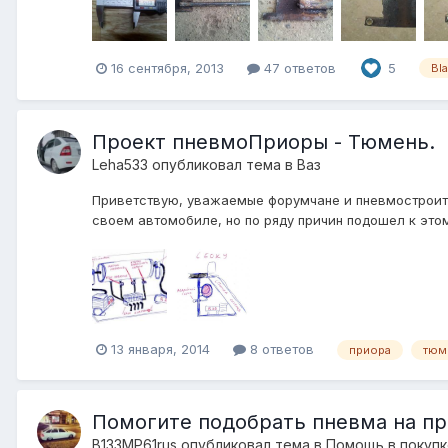
16 сентября, 2013
47 ответов
5
Bl
Проект пневмоПриоры - Тюмень.
Leha533
опубликовал тема в
Ваз
Приветствую, уважаемые форумчане и пневмостроите
своем автомобиле, но по ряду причин подошел к этому
13 января, 2014
8 ответов
приора
тюм
Помогите подобрать пневма на при
B133MP61rus
опубликовал тема в
Помощь в покупк