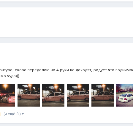
тура, скоро переделаю на 4 руки не доходят, радует что поднимает
мо чудо)))
(и ещё 3 )