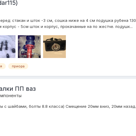
ar115)
перед: стакан и шток -3 см, сошка ниже на 4 см подушка рубена 13
 корпус - 5см шток и корпус, прокачанные на по жестче. подушк...
ая
приора
алки ПП ваз
омпоненты
ты с шайбами, болты 8.8 класса) Смещение 20мм вниз, 20мм назад.