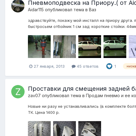
Пневмоподвеска на Приору.( от Aid
Aidar115
опубликовал тема в
Ваз
здравствуйте, покажу мой инсталл на приору друга. 
быстросьем отбойник 1 см зад: короткие стойки. 44мм
27 января, 2013
45 ответов
1
низк
Проставки для смещения задней б
zav07
опубликовал тема в
Продам пневмо и ее к
Новые ни разу не устанавливались (в комплекте бол
ТК. Цена 1400 р.