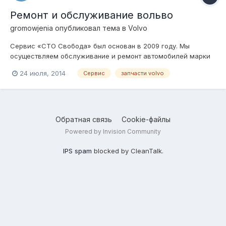
Ремонт и обслуживание вольво
gromowjenia
опубликовал тема в
Volvo
Сервис «СТО Свобода» был основан в 2009 году. Мы
осуществляем обслуживание и ремонт автомобилей марки
Volvo и не только, любой сложности. Нами выполняются
24 июля, 2014
Сервис
запчасти volvo
регламентные работы по техобслуживанию Volvo в полном
соответствии с требованиями завода-изготовителя. В
работе мы используем только рекомендован...
Обратная связь
Cookie-файлы
Powered by Invision Community
IPS spam
blocked by CleanTalk.