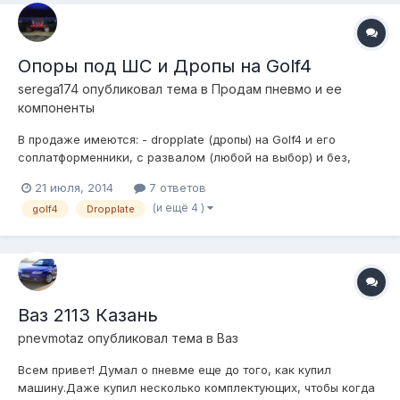
Опоры под ШС и Дропы на Golf4
serega174
опубликовал тема в
Продам пневмо и ее
компоненты
В продаже имеются: - dropplate (дропы) на Golf4 и его
соплатформенники, с развалом (любой на выбор) и без,
толщина пластин 16мм, материал сталь 09Г2С. В комплекте
21 июля, 2014
7 ответов
забивные шпильки из шестигранника калёные, гайки и болты
(и ещё 4 )
golf4
Dropplate
с потайной головкой. Цена: с развалом - 6000 р. без развала
- 5000 р....
Ваз 2113 Казань
pnevmotaz
опубликовал тема в
Ваз
Всем привет! Думал о пневме еще до того, как купил
машину.Даже купил несколько комплектующих, чтобы когда