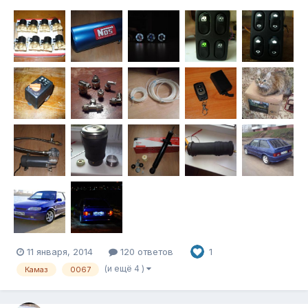
будет машина точно установить пневму-обратного пути не
будет) В общем, машина ваз 2113 2010 года выпуска.В моих
руках около двух месяцев Купил такую Поработал с тем, что
требовало внимания....
11 января, 2014
120 ответов
1
(и ещё 4 )
Камаз
0067