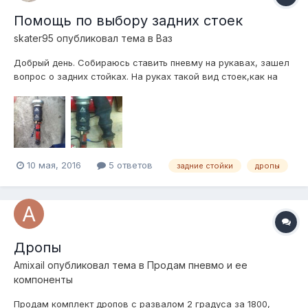
Помощь по выбору задних стоек
skater95
опубликовал тема в
Ваз
Добрый день. Собираюсь ставить пневму на рукавах, зашел
вопрос о задних стойках. На руках такой вид стоек,как на
фотографии (самопал из стоковой). Верхнее и нижнее
положение ее видно. Вопрос в следующем: чтобы машина
ложилась как на админовских стойках (т.е. -70), как вариант
ставить дропы и ост...
10 мая, 2016
5 ответов
задние стойки
дропы
Дропы
Amixail
опубликовал тема в
Продам пневмо и ее
компоненты
Продам комплект дропов с развалом 2 градуса за 1800,