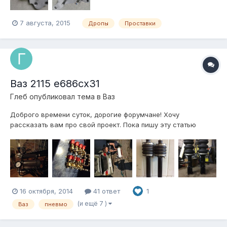
7 августа, 2015
Дропы
Проставки
Ваз 2115 е686сх31
Глеб
опубликовал тема в
Ваз
Доброго времени суток, дорогие форумчане! Хочу
рассказать вам про свой проект. Пока пишу эту статью
постройка идет полным ходом. Постараюсь рассписать все
подробно, и так: 1. Были куплены клапана "Atiker" 8 штук,
соответственно блок будет 4 контура, огромная куча
фитингов "camozzi" осталос...
16 октября, 2014
41 ответ
1
(и ещё 7 )
Ваз
пневмо