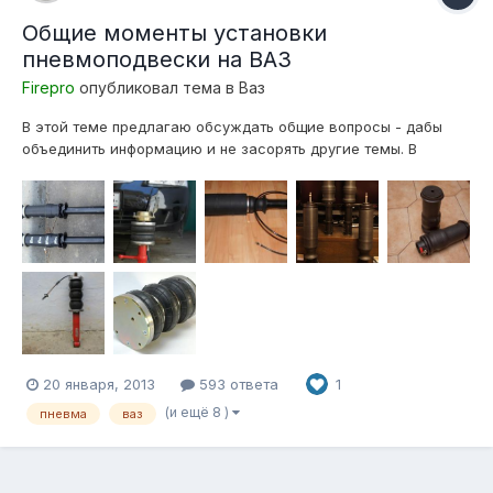
Общие моменты установки
пневмоподвески на ВАЗ
Firepro
опубликовал тема в
Ваз
В этой теме предлагаю обсуждать общие вопросы - дабы
объединить информацию и не засорять другие темы. В
дальнейшем возможен вариант создания FAQ по данной
теме, где будут отражены готовые решения по установке. Из
общей массы установок можно выделить два варианта
подушек. Это подушка Ск...
20 января, 2013
593 ответа
1
(и ещё 8 )
пневма
ваз