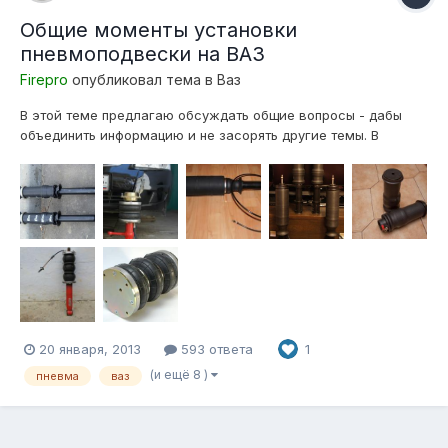
Общие моменты установки
пневмоподвески на ВАЗ
Firepro
опубликовал тема в
Ваз
В этой теме предлагаю обсуждать общие вопросы - дабы
объединить информацию и не засорять другие темы. В
дальнейшем возможен вариант создания FAQ по данной
теме, где будут отражены готовые решения по установке. Из
общей массы установок можно выделить два варианта
подушек. Это подушка Ск...
20 января, 2013
593 ответа
1
(и ещё 8 )
пневма
ваз