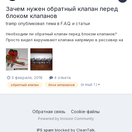
Зачем нужен обратный клапан перед
блоком клапанов
tramp
опубликовал тема в
F.A.Q. и статьи
Необходим ли обратный клапан перед блоком клапанов?
Просто видел вкручивают клапана напрямую в рессивер на
тройничках, или обратный клапан нужен только когда стоит
именно блок ? Спрашиваю потому что имею 2х контурный
блок как на певрвом фото и 4 клапана ловато, которые
удобнее будет вкуртить в ресси...
5 февраля, 2018
4 ответа
(и ещё 1 )
обратный клапан
блок клпананов
Обратная связь
Cookie-файлы
Powered by Invision Community
IPS spam
blocked by CleanTalk.