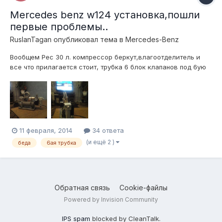
Mercedes benz w124 установка,пошли
первые проблемы..
RuslanTagan
опубликовал тема в
Mercedes-Benz
Вообщем Рес 30 л. компрессор беркут,влагоотделитель и
все что прилагается стоит, трубка 6 блок клапанов под 6ую
трубку давление 10атм. подушки рубена 130х3 поставил одну
подушку на перед . от нижнего положения поднимается
сантиметра на 3 ну максимум 5. при том что клапан не
пшикает и получается что...
11 февраля, 2014
34 ответа
(и ещё 2 )
беда
6ая трубка
Обратная связь
Cookie-файлы
Powered by Invision Community
IPS spam
blocked by CleanTalk.