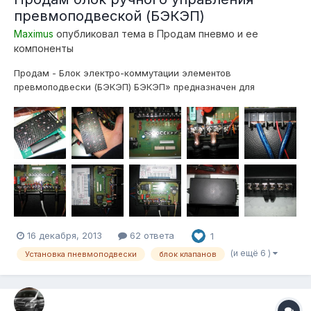
превмоподвеской (БЭКЭП)
Maximus
опубликовал тема в
Продам пневмо и ее
компоненты
Продам - Блок электро-коммутации элементов
превмоподвески (БЭКЭП) БЭКЭП» предназначен для
облегчения инсталляции электрической части управления
пневмоподвеской, и дистанционного, ручного, управления
пневмосистемой, так же предоставляет возможность
последующего дополнения системы, «умной» электронико...
16 декабря, 2013
62 ответа
1
(и ещё 6 )
Установка пневмоподвески
блок клапанов