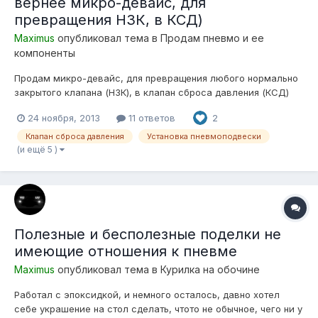
вернее микро-девайс, для
превращения НЗК, в КСД)
Maximus
опубликовал тема в
Продам пневмо и ее
компоненты
Продам микро-девайс, для превращения любого нормально
закрытого клапана (НЗК), в клапан сброса давления (КСД)
Девайс представляет из себя схему-таймер, которая
24 ноября, 2013
11 ответов
2
открывает любой НЗК на некоторое время после выключения
компрессора! Девайс имеет размеры 20х30х6мм! С одной
Клапан сброса давления
Установка пневмоподвески
стороны 3 входных провода,...
(и ещё 5 )
Полезные и бесполезные поделки не
имеющие отношения к пневме
Maximus
опубликовал тема в
Курилка на обочине
Работал с эпоксидкой, и немного осталось, давно хотел
себе украшение на стол сделать, чтото не обычное, чего ни у