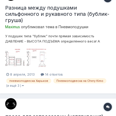
Разница между подушками
сильфонного и рукавного типа (бублик-
груша)
Maximus
опубликовал тема в
Пневмоподушки
У подушек типа "бублик" почти прямая зависимость
ДАВЛЕНИЕ - ВЫСОТА ПОДЪЕМА определённого веса! А
объяснить это достаточно просто,- в отличии от подушек
рукавного типа у которых есть поршень определённого
диаметра, с почти не меняющейся рабочей-площадью, у
бублика рабочая площадь уменьшается прямо-пр...
8 апреля, 2013
14 ответов
пневмоподвеска Харьков
Пневмоподвеска на Chery Kimo
(и ещё 3 )