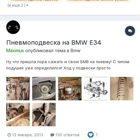
потом оказывается что новые хорошие аморты с пружинами
(и ещё 2 )
едут лучше чем пневма )
Пневмоподвеска на BMW E34
Maximus
опубликовал тема в
Bmw
Ну что пришла пора сажать и свою БМВ на пневму! С типом
подушек уже определился! Ход у подвески просто
сумасшедший, еще не замерял, но домкрат гидравлический
телескопический 3 т, 194-372 мм, вывесить колесо не
может! Приходится за 2-а раза поднимать! Так это только
ход вверх получается около...
13 января, 2013
130 ответов
1