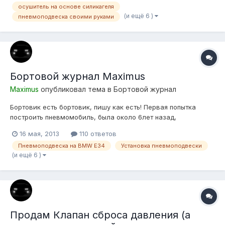
осушитель на основе силикагеля
(и ещё 6 )
пневмоподвеска своими руками
Бортовой журнал Maximus
Maximus
опубликовал тема в
Бортовой журнал
Бортовик есть бортовик, пишу как есть! Первая попытка
построить пневмомобиль, была около 6лет назад,
подопытным была БМВ Е21 325 (turbo), обладая
16 мая, 2013
110 ответов
минимальными знаниями и большим желанием постройки
Пневмоподвеска на BMW E34
Установка пневмоподвески
пневмы, собирая информацию в интерене по крупинкам, не
(и ещё 6 )
нашел иного выхода как подобрать подушки ТУПО...
Продам Клапан сброса давления (а