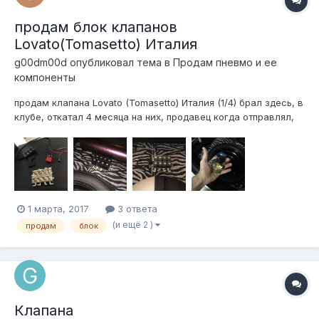
продам блок клапанов
Lovato(Tomasetto) Италия
g00dm00d
опубликовал тема в
Продам пневмо и ее
компоненты
продам клапана Lovato (Tomasetto) Италия (1/4) брал здесь, в
клубе, откатал 4 месяца на них, продавец когда отправлял,
уверял что все ок, по факту один клапан залипал, пришлось
заменить, теперь все ок. так что еще один клапан с
сердечником и катушкой в подарок (обошелся в 1к)...
1 марта, 2017
3 ответа
(и ещё 2 )
продам
блок
Клапана