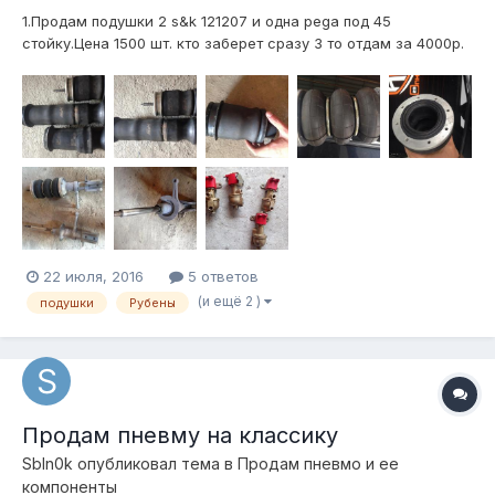
1.Продам подушки 2 s&k 121207 и одна pega под 45
стойку.Цена 1500 шт. кто заберет сразу 3 то отдам за 4000р.
2. 2 полукомплекта рубен 130\3 цена 5000р 3.стойки под
рубены 130 на ваз пп на одной стойки надо менять шток цена
3000р 4. клапана atiker 4шт цена 2500 Или же обмен каких
ли...
22 июля, 2016
5 ответов
(и ещё 2 )
подушки
Рубены
Продам пневму на классику
SbIn0k
опубликовал тема в
Продам пневмо и ее
компоненты