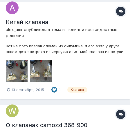
Китай клапана
alex_amr
опубликовал тема в
Тюнинг и нестандартные
решения
Вот на фото клапан сломан из силумина, я его взял у друга
вннем даже патроха из чернухи) а вот мой клапанн из латуни
и с разборной нержевейкай работают чотко! А каторый
сламал он давку не держали потом катуха легла, мои
стоили 1100 на али
13 сентября, 2015
1
Клапана
О клапанах camozzi 368-900