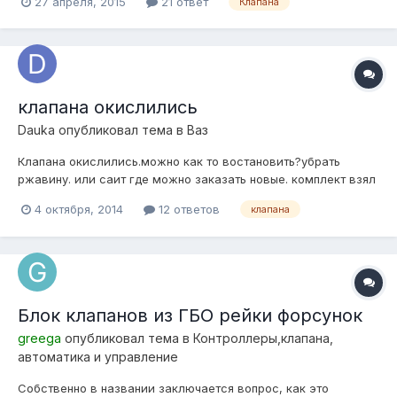
27 апреля, 2015
21 ответ
Клапана
клапана окислились
Dauka
опубликовал тема в
Ваз
Клапана окислились.можно как то востановить?убрать
ржавину. или саит где можно заказать новые. комплект взял
б.у и нет Но и Нз клапана тоже можно сылку нужно
4 октября, 2014
12 ответов
клапана
преобрести
Блок клапанов из ГБО рейки форсунок
greega
опубликовал тема в
Контроллеры,клапана,
автоматика и управление
Собственно в названии заключается вопрос, как это