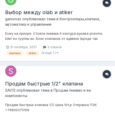
Выбор между olab и atiker
ganivivaz
опубликовал тема в
Контроллеры,клапана,
автоматика и управление
Езжу на приоре. Стояла пневма 4 контура рукава pnevmo
lider из группы вк. Блок клапанов от админа (вроде так
называют) и клапана красные atiker. Комплект стандартный,
31 октября, 2017
3 ответа
из подготовки воздуха только ВО camozzi. Понятно клапана
(и ещё 1 )
клапана
atiker
западали время от времени. Купил другой комплект пневмы
на рубенах тоже того...
Продам быстрые 1/2" клапана
SAV13
опубликовал тема в
Продам пневмо и ее
компоненты
Продам быстрые клапана 1/2 Цена 10т.р Отправка ПЭК
+79600375109