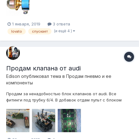
1 января, 2019
3 ответа
(и ещё 4 )
lovato
спускает
Продам клапана от audi
Edison
опубликовал тема в
Продам пневмо и ее
компоненты
Продам за ненадобностью блок клапанов от audi. Все
фитинги под трубку 6/4. В добавок отдам пульт с блоком
реле, уже подключеный. Очень гибкий в плане настроек. По
идее нужно только компрессор от BMW x5 и подготовка
воздуха с управлением готова. Цену вижу в 5000 рябчиков.
Отправлю п...