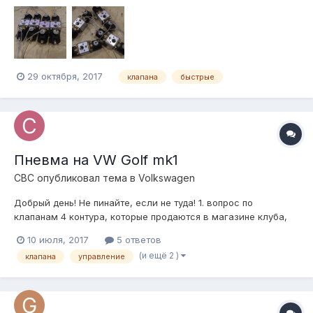
29 октября, 2017
клапана
быстрые
Пневма на VW Golf mk1
СВС
опубликовал тема в
Volkswagen
Добрый день! Не пинайте, если не туда! 1. вопрос по
клапанам 4 контура, которые продаются в магазине клуба,
какова примерная скорость подъёма будет на них, и как
10 июля, 2017
5 ответов
правильно их готовить чтобы получить максимальное КПД!? 1.
(и ещё 2 )
клапана
управление
авто гольф мк1 2. Вес ~800 кг ~500/~300 3. Стоят бублики...