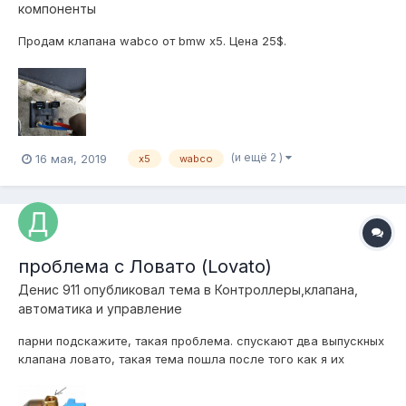
компоненты
Продам клапана wabco от bmw x5. Цена 25$.
(и ещё 2 )
16 мая, 2019
х5
wabco
проблема с Ловато (Lovato)
Денис 911
опубликовал тема в
Контроллеры,клапана,
автоматика и управление
парни подскажите, такая проблема. спускают два выпускных
клапана ловато, такая тема пошла после того как я их
почистил, разобрал, продул все воздухом и пшикнул на
сердечники чуть вдэшкой. спускает, в этих местах