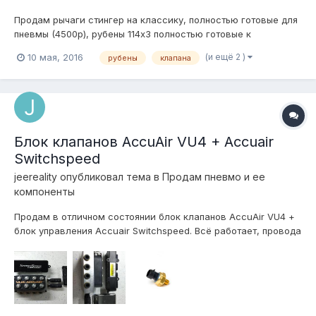
Продам рычаги стингер на классику, полностью готовые для
пневмы (4500р), рубены 114х3 полностью готовые к
установке(проехал них меньше 1000км, все целые)(8000р).
(и ещё 2 )
10 мая, 2016
рубены
клапана
Клапана lovato 7шт+ к ним пульт( от стеклоподъемников блок
5 кнопок)(4000р) отправлю хоть на луну, тк или почтой, г.
Барнаул, т.8962804171...
Блок клапанов AccuAir VU4 + Accuair
Switchspeed
jeereality
опубликовал тема в
Продам пневмо и ее
компоненты
Продам в отличном состоянии блок клапанов AccuAir VU4 +
блок управления Accuair Switchspeed. Всё работает, провода
для соединения блоков так же входят в комплект + Accuair
pressure sensor! Цена вопроса 56 тыс руб. без торга! Все
вопросы по телефону 9I6-44O-2O-O7