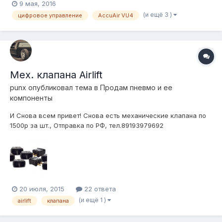
9 мая, 2016
(и ещё 3 )
цифровое управление
AccuAir VU4
Мех. клапана Airlift
punx
опубликовал тема в
Продам пневмо и ее
компоненты
И Снова всем привет! Снова есть механические клапана по
1500р за шт., Отправка по РФ, тел.89193979692
20 июля, 2015
22 ответа
(и ещё 1 )
airlift
клапана