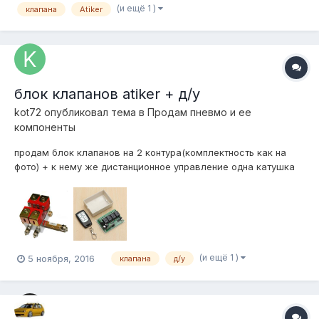
(и ещё 1 )
клапана
Atiker
отказываются работать! до 2-х атм работают все от 2-х до 4-
х атм начинают работать толь...
блок клапанов atiker + д/у
kot72
опубликовал тема в
Продам пневмо и ее
компоненты
продам блок клапанов на 2 контура(комплектность как на
фото) + к нему же дистанционное управление одна катушка
не работает(новая стоит 300-400р) 3000 торг отправка
(и ещё 1 )
5 ноября, 2016
клапана
д/у