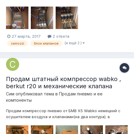
на 8 клапанов. Отправлю куда угодно)
27 марта, 2017
2 ответа
(и ещё 2 )
camozzi
блок клапанов
Продам штатный компрессор wabko ,
berkut r20 и механические клапана
Сим
опубликовал тема в
Продам пневмо и ее
компоненты
Продам компрессор пневмо от БМВ X5 Wabko немецкий с
осушителем воздуха и клапанами(на два контура). в
заводской кастрюле, в отличном состоянии, работает
отменно и почти бесшумно, 6000 руб. кланана механические,