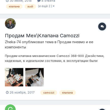
30 июня, 2018
4 ответа
(и ещё 2 )
клапана
audi
Продам Мех\Клапана Camozzi
Zheka-74
опубликовал тема в
Продам пневмо и ее
компоненты
Продам клапана механические Camozzi 368-900 Джойстики,
надежные, в идеальном состоянии, в эксплуатации были
пару месяцев, с фитингами Camozzi на трубку 8\6, либо на
6\4 , скорость быстрая, подойдет для двухконтурной пневмы,
отдам пару за 4 000 руб. Телефон +79511131666, Пересыл
есть.
26 ноября, 2017
camozzi
клапана