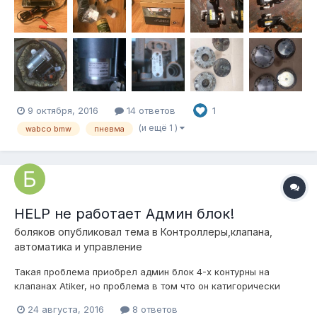
без фитингов, один клапан-один контур, 2000 руб пара.
брекеты на полукомплект рубена 1...
9 октября, 2016
14 ответов
1
(и ещё 1 )
wabco bmw
пневма
HELP не работает Админ блок!
боляков
опубликовал тема в
Контроллеры,клапана,
автоматика и управление
Такая проблема приобрел админ блок 4-х контурны на
клапанах Atiker, но проблема в том что он катигорически
отказывается работать!когда рес пустой все клапана
24 августа, 2016
8 ответов
щелкают, как только начьнеше накачивать воздух то они