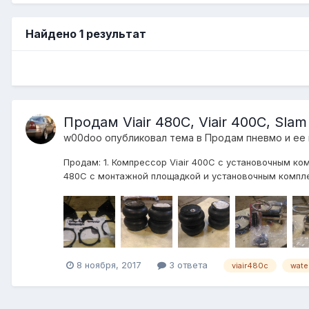
Найдено 1 результат
Продам Viair 480C, Viair 400C, Slam 
w00doo
опубликовал тема в
Продам пневмо и ее
Продам: 1. Компрессор Viair 400С с установочным комп
480С с монтажной площадкой и установочным комплект
8 ноября, 2017
3 ответа
viair480c
water