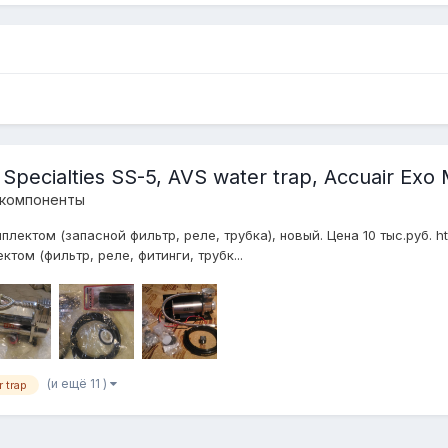
Specialties SS-5, AVS water trap, Accuair Exo
 компоненты
лектом (запасной фильтр, реле, трубка), новый. Цена 10 тыс.руб. ht
ом (фильтр, реле, фитинги, трубк...
(и ещё 11 )
 trap