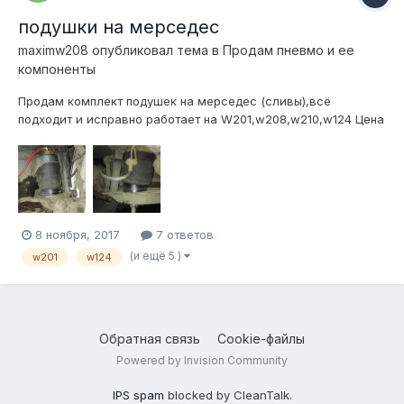
подушки на мерседес
maximw208
опубликовал тема в
Продам пневмо и ее
компоненты
Продам комплект подушек на мерседес (сливы),всё
подходит и исправно работает на W201,w208,w210,w124 Цена
20к Всё находится в Питере,отправлю тк. Подробнее по
телефону 953-153-81-62
8 ноября, 2017
7 ответов
(и ещё 5 )
w201
w124
Обратная связь
Cookie-файлы
Powered by Invision Community
IPS spam
blocked by CleanTalk.