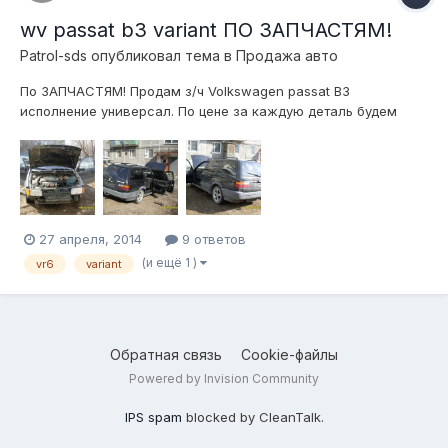
wv passat b3 variant ПО ЗАПЧАСТЯМ!
Patrol-sds
опубликовал тема в
Продажа авто
По ЗАПЧАСТЯМ! Продам з/ч Volkswagen passat B3
исполнение универсал. По цене за каждую деталь будем
договариваться отдельно. Отправлю т/к. Территориально
город Первоуральск, Свердловская обл. Телефон
+791220885трисемь. Или в личку.
27 апреля, 2014
9 ответов
(и ещё 1 )
vr6
variant
Обратная связь
Cookie-файлы
Powered by Invision Community
IPS spam
blocked by CleanTalk.