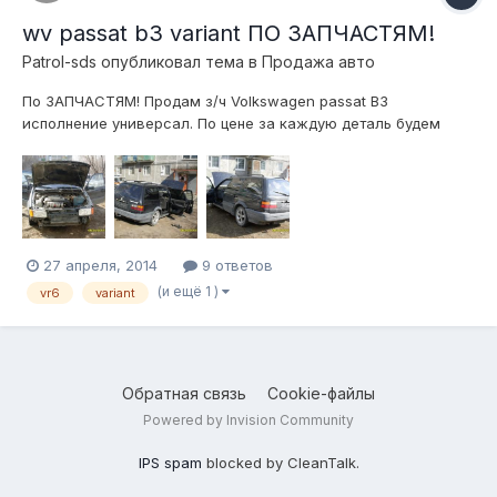
wv passat b3 variant ПО ЗАПЧАСТЯМ!
Patrol-sds
опубликовал тема в
Продажа авто
По ЗАПЧАСТЯМ! Продам з/ч Volkswagen passat B3
исполнение универсал. По цене за каждую деталь будем
договариваться отдельно. Отправлю т/к. Территориально
город Первоуральск, Свердловская обл. Телефон
+791220885трисемь. Или в личку.
27 апреля, 2014
9 ответов
(и ещё 1 )
vr6
variant
Обратная связь
Cookie-файлы
Powered by Invision Community
IPS spam
blocked by CleanTalk.