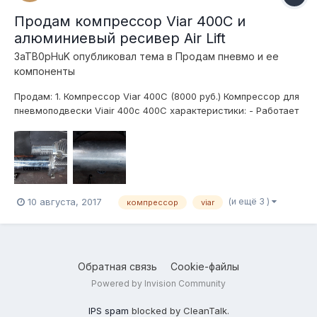
Продам компрессор Viar 400C и
алюминиевый ресивер Air Lift
3aTB0pHuK
опубликовал тема в
Продам пневмо и ее
компоненты
Продам: 1. Компрессор Viar 400C (8000 руб.) Компрессор для
пневмоподвески Viair 400c 400C характеристики: - Работает
без масла - Высокопроизводительное поршневое кольцо
PTFE - Клапаны из нержавеющей стали - Стойкий к
воздействию пыли и влаги - Мотор с прямым приводом...
(и ещё 3 )
10 августа, 2017
компрессор
viar
Обратная связь
Cookie-файлы
Powered by Invision Community
IPS spam
blocked by CleanTalk.